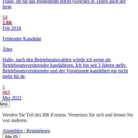
Frage, ob für das freigestellte BRM (welches in Teilen auch der
freig
14
2.8K
Feb 2018
Fehlender Kandidat
Älter
Hallo, nach den Betriebsratswahlen würde ich gerne als
Betriebsratsvorsitzender kandidieren. Ich bin seit 3 Jahren stellv.
Betriebsratsvorsitzender und der Vorsitzende kandidiert gar nicht
mehr für de
6
663
Mrz 2022
enü
Werden Sie Teil des BR-Forums. Vernetzen Sie sich und lernen Sie
von anderen.
Anmelden / Registrieren
Alle
(
0
)