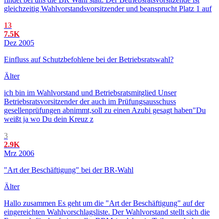
gleichzeitig Wahlvorstandsvorsitzender und beansprucht Platz 1 auf
13
7.5K
Dez 2005
Einfluss auf Schutzbefohlene bei der Betriebsratswahl?
Älter
ich bin im Wahlvorstand und Betriebsratsmitglied Unser
Betriebsratsvorsitzender der auch im Prüfungsausschuss
gesellenprüfungen abnimmt,soll zu einen Azubi gesagt haben"Du
weißt ja wo Du dein Kreuz z
3
2.9K
Mrz 2006
"Art der Beschäftigung" bei der BR-Wahl
Älter
Hallo zusammen Es geht um die "Art der Beschäftigung" auf der
eingereichten Wahlvorschlagsliste. Der Wahlvorstand stellt sich die