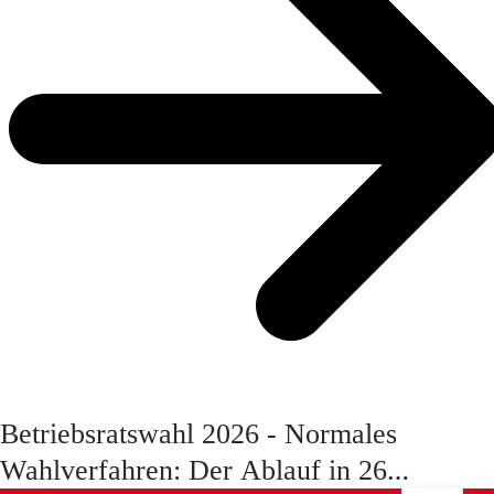
Be­triebs­rats­wahl 2026 - Nor­ma­les
Wahl­ver­fah­ren: Der Ablauf in 26