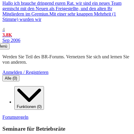
Hallo ich brauche dringend euren Rat. wir sind ein neues Team
gemischt mit den Neuen als Freigestellte, und den alten Br
Mitgliedern im Gremiun.Mit einer sehr knappen Mehrheit (1
Stimme) wurden wir
4
3.8K
Sep 2006
enü
Werden Sie Teil des BR-Forums. Vernetzen Sie sich und lernen Sie
von anderen.
Anmelden / Registrieren
Alle
(
0
)
Funktionen
(
0
)
Forumsregeln
Seminare für Betriebsräte