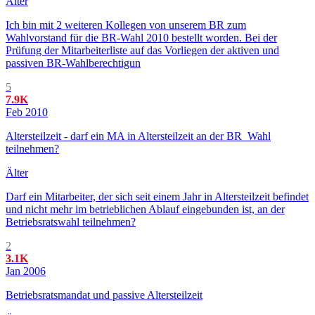
Älter
Ich bin mit 2 weiteren Kollegen von unserem BR zum
Wahlvorstand für die BR-Wahl 2010 bestellt worden. Bei der
Prüfung der Mitarbeiterliste auf das Vorliegen der aktiven und
passiven BR-Wahlberechtigun
5
7.9K
Feb 2010
Altersteilzeit - darf ein MA in Altersteilzeit an der BR_Wahl
teilnehmen?
Älter
Darf ein Mitarbeiter, der sich seit einem Jahr in Altersteilzeit befindet
und nicht mehr im betrieblichen Ablauf eingebunden ist, an der
Betriebsratswahl teilnehmen?
2
3.1K
Jan 2006
Betriebsratsmandat und passive Altersteilzeit