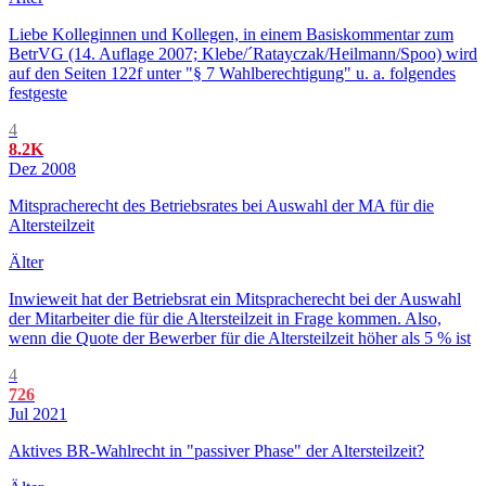
Liebe Kolleginnen und Kollegen, in einem Basiskommentar zum
BetrVG (14. Auflage 2007; Klebe/´Ratayczak/Heilmann/Spoo) wird
auf den Seiten 122f unter "§ 7 Wahlberechtigung" u. a. folgendes
festgeste
4
8.2K
Dez 2008
Mitspracherecht des Betriebsrates bei Auswahl der MA für die
Altersteilzeit
Älter
Inwieweit hat der Betriebsrat ein Mitspracherecht bei der Auswahl
der Mitarbeiter die für die Altersteilzeit in Frage kommen. Also,
wenn die Quote der Bewerber für die Altersteilzeit höher als 5 % ist
4
726
Jul 2021
Aktives BR-Wahlrecht in "passiver Phase" der Altersteilzeit?