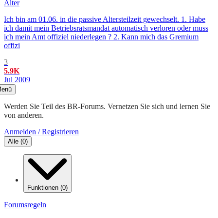
Älter
Ich bin am 01.06. in die passive Altersteilzeit gewechselt. 1. Habe
ich damit mein Betriebsratsmandat automatisch verloren oder muss
ich mein Amt offiziel niederlegen ? 2. Kann mich das Gremium
offizi
3
5.9K
Jul 2009
enü
Werden Sie Teil des BR-Forums. Vernetzen Sie sich und lernen Sie
von anderen.
Anmelden / Registrieren
Alle
(
0
)
Funktionen
(
0
)
Forumsregeln