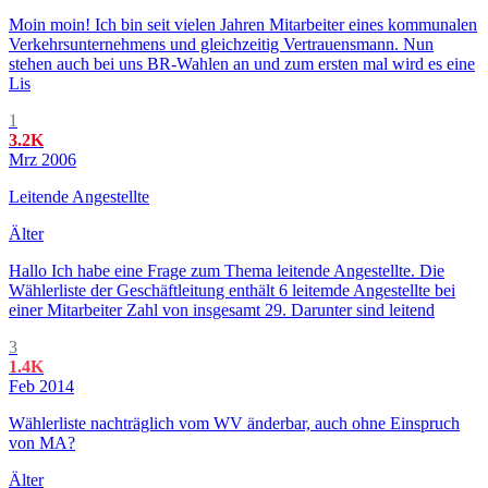
Moin moin! Ich bin seit vielen Jahren Mitarbeiter eines kommunalen
Verkehrsunternehmens und gleichzeitig Vertrauensmann. Nun
stehen auch bei uns BR-Wahlen an und zum ersten mal wird es eine
Lis
1
3.2K
Mrz 2006
Leitende Angestellte
Älter
Hallo Ich habe eine Frage zum Thema leitende Angestellte. Die
Wählerliste der Geschäftleitung enthält 6 leitemde Angestellte bei
einer Mitarbeiter Zahl von insgesamt 29. Darunter sind leitend
3
1.4K
Feb 2014
Wählerliste nachträglich vom WV änderbar, auch ohne Einspruch
von MA?
Älter