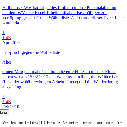
Hallo unser WV hat folgendes Problem unsere Personalabteilung
hat dem WV eine Excel Tabelle mit allen Beschäftigen zur
Verfügung gestellt für die Wählerliste. Auf Grund dieser Excel Liste
wurde da
1
1.4K
Apr 2010
Einspruch gegen die Wählerliste
Älter
Guten Morgen an alle! Ich brauche eure Hilfe. In unserer Firma
haben wir am 15.02.2010 das Wahlausschreiben, die Wählerliste
(Liste der wahlberechtigten Arbeitnehmer) und die Wahlordnung
ausgehängt
7
2.4K
Feb 2010
enü
Werden Sie Teil des BR-Forums. Vernetzen Sie sich und lernen Sie