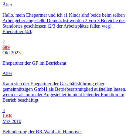
Älter
Hallo, mein Ehepartner und ich (1 Kind) sind beide beim selben
Arbeitgeber angestellt. Demnächst werden 2 von 3 Bereiche des
Standortes geschlossen (2/3 der Arbeitsplätze fallen weg).
Ehepartner (40,
2
689
Okt 2023
Ehepartner der GF im Betriebsrat
Älter
Kann sich der Ehepartner der Geschäftsführung einer
gemeinnützigen GmbH als Betriebsratsmitglied aufstellen lassen,
wenn er als normaler Angestellter in nicht leitender Funktion im
Betrieb beschäftigt
3
1.6K
Mrz 2010
Behinderung der BR-Wahl - in Hannover