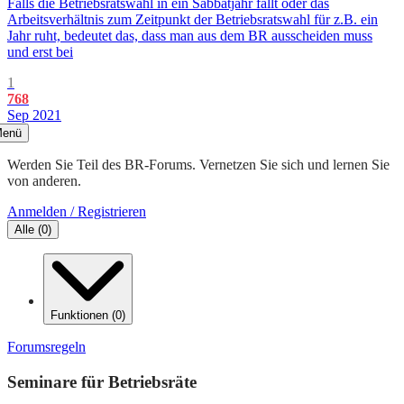
Falls die Betriebsratswahl in ein Sabbatjahr fällt oder das
Arbeitsverhältnis zum Zeitpunkt der Betriebsratswahl für z.B. ein
Jahr ruht, bedeutet das, dass man aus dem BR ausscheiden muss
und erst bei
1
768
Sep 2021
enü
Werden Sie Teil des BR-Forums. Vernetzen Sie sich und lernen Sie
von anderen.
Anmelden / Registrieren
Alle
(
0
)
Funktionen
(
0
)
Forumsregeln
Seminare für Betriebsräte