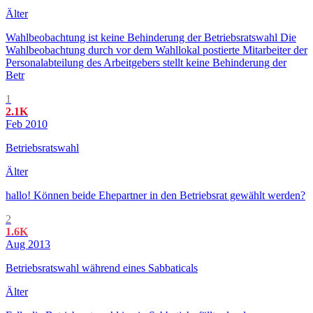
Älter
Wahlbeobachtung ist keine Behinderung der Betriebsratswahl Die
Wahlbeobachtung durch vor dem Wahllokal postierte Mitarbeiter der
Personalabteilung des Arbeitgebers stellt keine Behinderung der
Betr
1
2.1K
Feb 2010
Betriebsratswahl
Älter
hallo! Können beide Ehepartner in den Betriebsrat gewählt werden?
2
1.6K
Aug 2013
Betriebsratswahl während eines Sabbaticals
Älter