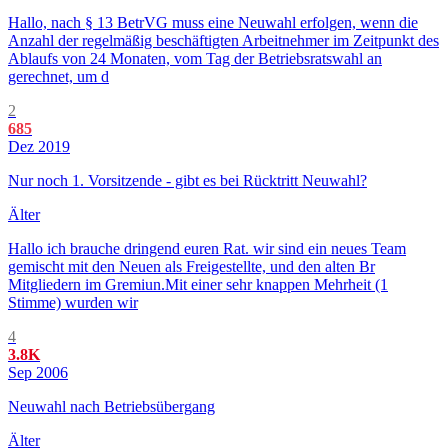
Hallo, nach § 13 BetrVG muss eine Neuwahl erfolgen, wenn die
Anzahl der regelmäßig beschäftigten Arbeitnehmer im Zeitpunkt des
Ablaufs von 24 Monaten, vom Tag der Betriebsratswahl an
gerechnet, um d
2
685
Dez 2019
Nur noch 1. Vorsitzende - gibt es bei Rücktritt Neuwahl?
Älter
Hallo ich brauche dringend euren Rat. wir sind ein neues Team
gemischt mit den Neuen als Freigestellte, und den alten Br
Mitgliedern im Gremiun.Mit einer sehr knappen Mehrheit (1
Stimme) wurden wir
4
3.8K
Sep 2006
Neuwahl nach Betriebsübergang
Älter