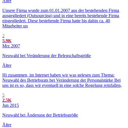
Älter
Unsere Firma wurde zum 01.01.2007 aus der bestehenden Firma
ausgegliedert (Outsourcing) und in eine bereits bestehende Firma
eingegliedert. Diese bestehende Firma hatte bis dahin ca. 40
Mitarbeiter un
2
5.9K
Mrz 2007
Neuwahl bei Veränderung der Belegschaftsgröße
Älter
Hi zusammen, im Internet haben wir was gelesen zum Thema:
Neuwahl des Betriebsrats bei Veränderung der Personalstärke Bei
uns ist es so, dass wir eventuell in eine solche Regelung reinfallen,
5
2.5K
Jun 2015
Neuwahl bei Änderung der Betriebsgröße
Älter