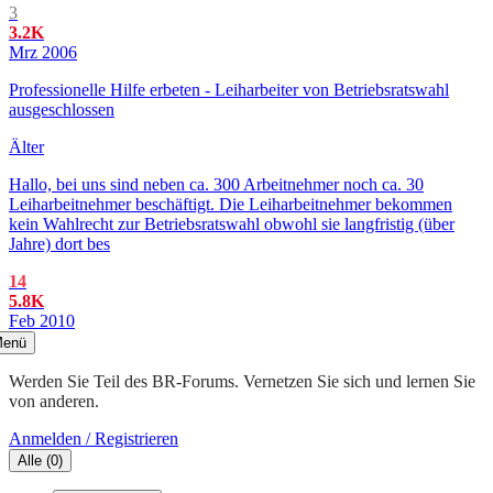
3
3.2K
Mrz 2006
Professionelle Hilfe erbeten - Leiharbeiter von Betriebsratswahl
ausgeschlossen
Älter
Hallo, bei uns sind neben ca. 300 Arbeitnehmer noch ca. 30
Leiharbeitnehmer beschäftigt. Die Leiharbeitnehmer bekommen
kein Wahlrecht zur Betriebsratswahl obwohl sie langfristig (über
Jahre) dort bes
14
5.8K
Feb 2010
enü
Werden Sie Teil des BR-Forums. Vernetzen Sie sich und lernen Sie
von anderen.
Anmelden / Registrieren
Alle
(
0
)