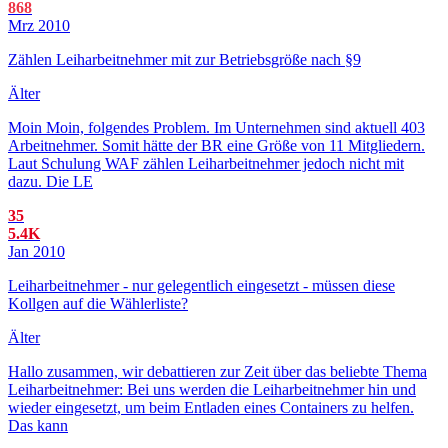
868
Mrz 2010
Zählen Leiharbeitnehmer mit zur Betriebsgröße nach §9
Älter
Moin Moin, folgendes Problem. Im Unternehmen sind aktuell 403
Arbeitnehmer. Somit hätte der BR eine Größe von 11 Mitgliedern.
Laut Schulung WAF zählen Leiharbeitnehmer jedoch nicht mit
dazu. Die LE
35
5.4K
Jan 2010
Leiharbeitnehmer - nur gelegentlich eingesetzt - müssen diese
Kollgen auf die Wählerliste?
Älter
Hallo zusammen, wir debattieren zur Zeit über das beliebte Thema
Leiharbeitnehmer: Bei uns werden die Leiharbeitnehmer hin und
wieder eingesetzt, um beim Entladen eines Containers zu helfen.
Das kann