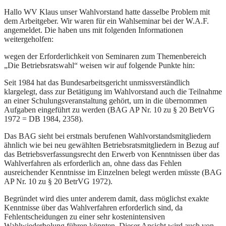
Hallo WV Klaus unser Wahlvorstand hatte dasselbe Problem mit
dem Arbeitgeber. Wir waren für ein Wahlseminar bei der W.A.F.
angemeldet. Die haben uns mit folgenden Informationen
weitergeholfen:
wegen der Erforderlichkeit von Seminaren zum Themenbereich
„Die Betriebsratswahl“ weisen wir auf folgende Punkte hin:
Seit 1984 hat das Bundesarbeitsgericht unmissverständlich
klargelegt, dass zur Betätigung im Wahlvorstand auch die Teilnahme
an einer Schulungsveranstaltung gehört, um in die übernommen
Aufgaben eingeführt zu werden (BAG AP Nr. 10 zu § 20 BetrVG
1972 = DB 1984, 2358).
Das BAG sieht bei erstmals berufenen Wahlvorstandsmitgliedern
ähnlich wie bei neu gewählten Betriebsratsmitgliedern in Bezug auf
das Betriebsverfassungsrecht den Erwerb von Kenntnissen über das
Wahlverfahren als erforderlich an, ohne dass das Fehlen
ausreichender Kenntnisse im Einzelnen belegt werden müsste (BAG
AP Nr. 10 zu § 20 BetrVG 1972).
Begründet wird dies unter anderem damit, dass möglichst exakte
Kenntnisse über das Wahlverfahren erforderlich sind, da
Fehlentscheidungen zu einer sehr kostenintensiven
Wahlwiederholung führen könnten. Dieser Ansicht wird auch von