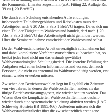
der Kommentar-Literatur zugestimmt.(u.A. Fitting 22. Auflage Rn.
39 zu § 20 BetrVG).
Die durch eine Schulung entstehenden Aufwendungen,
insbesondere Teilnahmegebühren und Reisekosten muss der
Arbeitgeber nach § 20 Abs. 3 Satz 1 BetrVG tragen. Da es sich um
einen Teil der Tätigkeit im Wahlvorstand handelt, darf nach § 20
Abs. 3 Satz 2 BetrVG das Arbeitsentgelt nicht gemindert werden.
Über die Seminarteilnahme entscheidet der Wahlvorstand selbst.
Da der Wahlvorstand seine Arbeit unverzüglich aufzunehmen hat
und dabei komplizierte Verfahrensvorschriften zu beachten hat, so
besitzt jedes (und nicht nur das erstmals gewählte)
Wahlvorstandmitglied Schulungsbedarf. Die korrekte Erfüllung der
Aufgaben setzt einen hohen Informationsstand voraus, den auch
Personen, die nicht zu erstenmal im Wahlvorstand tätig werden, erst
einmal wieder erwerben müssen.
Zwischen den Betriebsratswahlen liegt im Regelfall ein Zeitraum
von vier Jahren, in denen die Wahlvorschriften, anders als das
übrige Betriebsverfassungsgesetz, nie wieder benutzt werden. Das
Wissen über die komplizierten Wahlvorschriften muss deshalb
wieder durch eine systematische Anleitung aktiviert werden (LAG
Schleswig-Holstein BB 1995,466). Außerdem müssen sich die
Wahlvorstandsmitglieder über die zwischenzeitlich ergangene