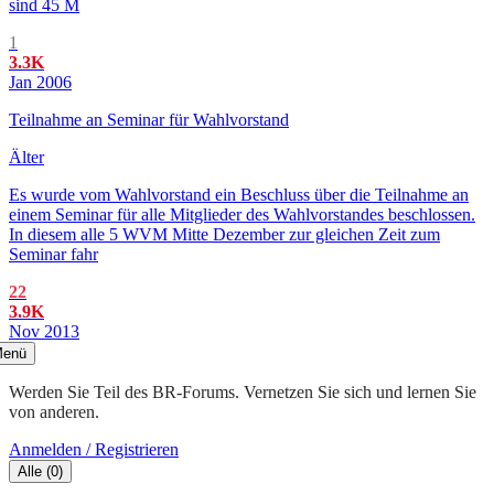
sind 45 M
1
3.3K
Jan 2006
Teilnahme an Seminar für Wahlvorstand
Älter
Es wurde vom Wahlvorstand ein Beschluss über die Teilnahme an
einem Seminar für alle Mitglieder des Wahlvorstandes beschlossen.
In diesem alle 5 WVM Mitte Dezember zur gleichen Zeit zum
Seminar fahr
22
3.9K
Nov 2013
enü
Werden Sie Teil des BR-Forums. Vernetzen Sie sich und lernen Sie
von anderen.
Anmelden / Registrieren
Alle
(
0
)