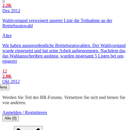
6
2.2K
Dez 2012
Wahlvorstand verweigert unserer Liste die Teilnahme an der
Betriebsratswahl
Älter
Wir haben ausserordentliche Betriebsratswahlen. Der Wahlvorstand
wurde eingesetzt und hat seine Arbeit aufgenommen. Nachdem das
das Wahlausschreiben aushing, wurden insgesamt 5 Listen bei uns
eingerei
12
2.8K
Okt 2012
enü
Werden Sie Teil des BR-Forums. Vernetzen Sie sich und lernen Sie
von anderen.
Anmelden / Registrieren
Alle
(
0
)