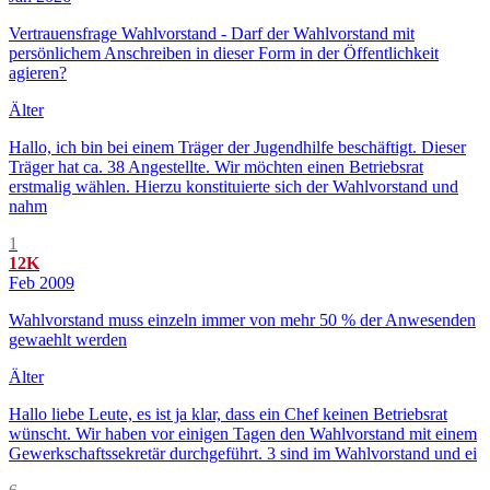
Vertrauensfrage Wahlvorstand - Darf der Wahlvorstand mit
persönlichem Anschreiben in dieser Form in der Öffentlichkeit
agieren?
Älter
Hallo, ich bin bei einem Träger der Jugendhilfe beschäftigt. Dieser
Träger hat ca. 38 Angestellte. Wir möchten einen Betriebsrat
erstmalig wählen. Hierzu konstituierte sich der Wahlvorstand und
nahm
1
12K
Feb 2009
Wahlvorstand muss einzeln immer von mehr 50 % der Anwesenden
gewaehlt werden
Älter
Hallo liebe Leute, es ist ja klar, dass ein Chef keinen Betriebsrat
wünscht. Wir haben vor einigen Tagen den Wahlvorstand mit einem
Gewerkschaftssekretär durchgeführt. 3 sind im Wahlvorstand und ei