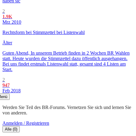
haben sic
2
1.9K
Mrz 2010
Rechtsform bei Stimmzettel bei Listenwahl
Älter
Guten Abend, In unserem Betrieb finden in 2 Wochen BR Wahlen
statt. Heute wurden die Stimmzettel dazu öffentlich ausgehangen.
Bei uns findet erstmals Listenwahl statt, gesamt sind 4 Listen am
Start.
2
947
Feb 2018
enü
Werden Sie Teil des BR-Forums. Vernetzen Sie sich und lernen Sie
von anderen.
Anmelden / Registrieren
Alle
(
0
)