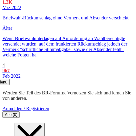
1.3K
Mrz 2022
Briefwahl-Rückumschlag ohne Vermerk und Absender verschickt
Älter
Wenn Briefwahlunterlagen auf Anforderung an Wahlberechtigte
versendet wurden, auf dem frankierten Rückumschlag jedoch der
Vermerk "schriftliche Stimmabgabe" sowie der Absender fehlt -
welche Folgen ha
4
967
Feb 2022
enü
Werden Sie Teil des BR-Forums. Vernetzen Sie sich und lernen Sie
von anderen.
Anmelden / Registrieren
Alle
(
0
)