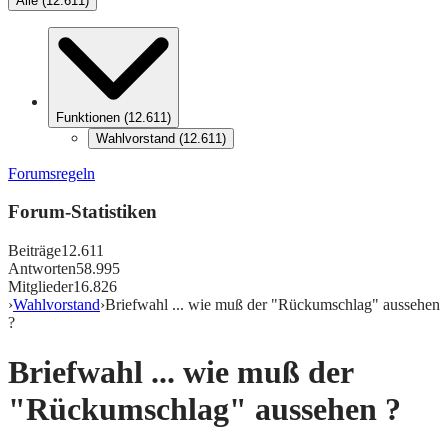
Alle
(
12.611
)
Funktionen
(
12.611
)
Wahlvorstand
(
12.611
)
Forumsregeln
Forum-Statistiken
Beiträge
12.611
Antworten
58.995
Mitglieder
16.826
›
Wahlvorstand
›
Briefwahl ... wie muß der "Rückumschlag" aussehen
?
Briefwahl ... wie muß der
"Rückumschlag" aussehen ?