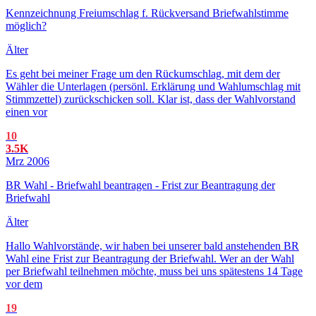
Kennzeichnung Freiumschlag f. Rückversand Briefwahlstimme
möglich?
Älter
Es geht bei meiner Frage um den Rückumschlag, mit dem der
Wähler die Unterlagen (persönl. Erklärung und Wahlumschlag mit
Stimmzettel) zurückschicken soll. Klar ist, dass der Wahlvorstand
einen vor
10
3.5K
Mrz 2006
BR Wahl - Briefwahl beantragen - Frist zur Beantragung der
Briefwahl
Älter
Hallo Wahlvorstände, wir haben bei unserer bald anstehenden BR
Wahl eine Frist zur Beantragung der Briefwahl. Wer an der Wahl
per Briefwahl teilnehmen möchte, muss bei uns spätestens 14 Tage
vor dem
19