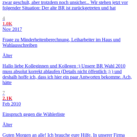
zwar geschult, aber trotzdem noch unsicher... Wir stehen jetzt vor
folgender Situation: Der alte BR ist zurückgetreten und hat
4
1.0K
Nov 2017
Frage zu Minderheitenberechnung, Leiharbeiter im Haus und
Wahlausschreiben
Älter
Hallo liebe Kolleginnen und Kollegen :) Unsere BR Wahl 2010
muss absolut korrekt ablaufen (Details nicht öffentlich ;) ) und
deshalb hoffe ich, dass ich hier ein paar Antworten bekomme. Ach,
hätte
7
2.1K
Feb 2010
Einspruch gegen die Wählerliste
Älter
Guten Morgen an alle! Ich brauche eure Hilfe. In unserer Firma