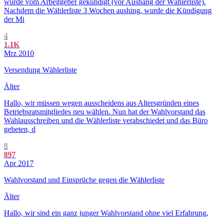
wurde vom Arbeitgeber gekündigt (vor Aushang der Wählerliste).
Nachdem die Wählerliste 3 Wochen aushing, wurde die Kündigung
der Mi
4
1.1K
Mrz 2010
Versendung Wählerliste
Älter
Hallo, wir müssen wegen ausscheidens aus Altersgründen eines
Betriebsratsmitgliedes neu wählen. Nun hat der Wahlvorstand das
Wahlausschreiben und die Wählerliste verabschiedet und das Büro
gebeten, d
8
897
Apr 2017
Wahlvorstand und Einsprüche gegen die Wählerliste
Älter
Hallo, wir sind ein ganz junger Wahlvorstand ohne viel Erfahrung,