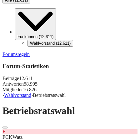
Alle
(
12.611
)
Funktionen
(
12.611
)
Wahlvorstand
(
12.611
)
Forumsregeln
Forum-Statistiken
Beiträge
12.611
Antworten
58.995
Mitglieder
16.826
›
Wahlvorstand
›
Betriebsratswahl
Betriebsratswahl
F
FCKWatz