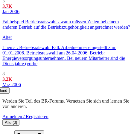
3
3.7K
Jan 2006
Fallbeispiel Betriebsratswahl - wann müssen Zeiten bei einem
anderen Betrieb auf die Betriebszugehörigkeit angerechnet werden?
Älter
Thema : Betriebsratswahl Fall: Arbeitnehmer eingestellt zum
01.01.2006. Betriebsratswahl am 26.04.2006. Betrieb:
Energieversorgungsunternehmen. Bei neuem Mitarbeiter sind die
Dienstjahre (vorhe
8
3.2K
Mrz 2006
enü
Werden Sie Teil des BR-Forums. Vernetzen Sie sich und lernen Sie
von anderen.
Anmelden / Registrieren
Alle
(
0
)