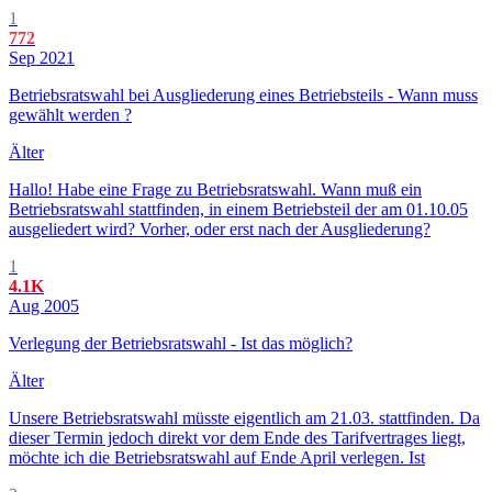
1
772
Sep 2021
Betriebsratswahl bei Ausgliederung eines Betriebsteils - Wann muss
gewählt werden ?
Älter
Hallo! Habe eine Frage zu Betriebsratswahl. Wann muß ein
Betriebsratswahl stattfinden, in einem Betriebsteil der am 01.10.05
ausgeliedert wird? Vorher, oder erst nach der Ausgliederung?
1
4.1K
Aug 2005
Verlegung der Betriebsratswahl - Ist das möglich?
Älter
Unsere Betriebsratswahl müsste eigentlich am 21.03. stattfinden. Da
dieser Termin jedoch direkt vor dem Ende des Tarifvertrages liegt,
möchte ich die Betriebsratswahl auf Ende April verlegen. Ist