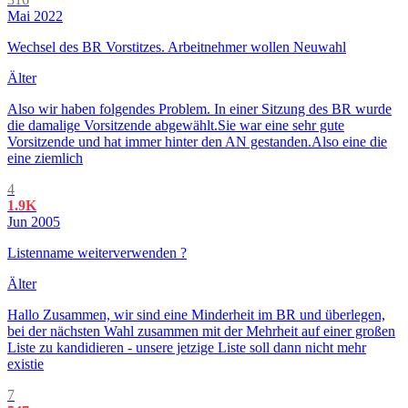
Mai 2022
Wechsel des BR Vorstitzes. Arbeitnehmer wollen Neuwahl
Älter
Also wir haben folgendes Problem. In einer Sitzung des BR wurde
die damalige Vorsitzende abgewählt.Sie war eine sehr gute
Vorsitzende und hat immer hinter den AN gestanden.Also eine die
eine ziemlich
4
1.9K
Jun 2005
Listenname weiterverwenden ?
Älter
Hallo Zusammen, wir sind eine Minderheit im BR und überlegen,
bei der nächsten Wahl zusammen mit der Mehrheit auf einer großen
Liste zu kandidieren - unsere jetzige Liste soll dann nicht mehr
existie
7