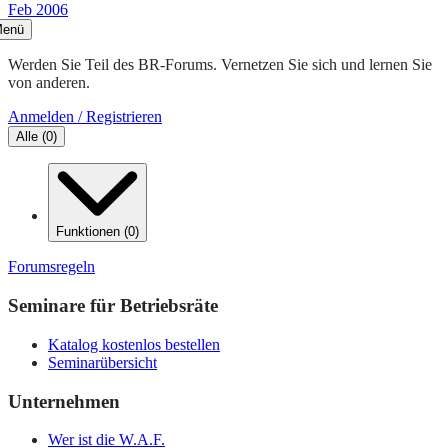
Feb 2006
enü
Werden Sie Teil des BR-Forums. Vernetzen Sie sich und lernen Sie
von anderen.
Anmelden / Registrieren
Alle
(
0
)
Funktionen
(
0
)
Forumsregeln
Seminare für Betriebsräte
Katalog kostenlos bestellen
Seminarübersicht
Unternehmen
Wer ist die W.A.F.