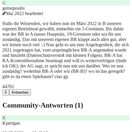
G
gernepositiv
Mai 2022 bearbeitet
Hallo ihr Wissenden, wir haben nun im März 2022 in B unseren
eigenen Betriebsrat gewählt, immerhin ein 5-Gremium. Bis dahin
war der BR in A (unser Hauptsitz, 19-Gremium oder so) für uns
zuständig. Das mit unserem eigenen BR klappt auch alles gut, aber
wir lernen noch viel :-) Nun geht es um eine Angelegenheit, die sich
2021 zugetragen hat, vom ursprünglichen BR-A angemahnt wurde
und hinzieht (Datenschutzverstoß mit kleinen Folgen). BR-A hat
RA-Kostenübernahme beantragt und will es weiterverfolgen (finde
ich OK); der AG sagt, er spricht nun mit uns darüber. Wer ist nun
zuständig? weiterhin BR-A oder wir (BR-B)? wo ist das geregelt?
gibt es da einen Spielraum? ciao gp
447
0
1
0
Antworten
Community-Antworten (
1
)
K
Kjarrigan