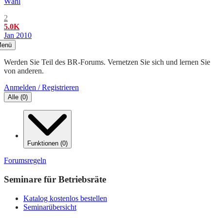
Wähl
2
5.0K
Jan 2010
enü
Werden Sie Teil des BR-Forums. Vernetzen Sie sich und lernen Sie
von anderen.
Anmelden / Registrieren
Alle
(
0
)
Funktionen
(
0
)
Forumsregeln
Seminare für Betriebsräte
Katalog kostenlos bestellen
Seminarübersicht