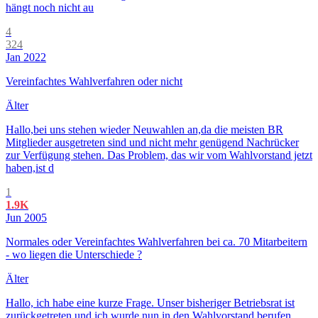
hängt noch nicht au
4
324
Jan 2022
Vereinfachtes Wahlverfahren oder nicht
Älter
Hallo,bei uns stehen wieder Neuwahlen an,da die meisten BR
Mitglieder ausgetreten sind und nicht mehr genügend Nachrücker
zur Verfügung stehen. Das Problem, das wir vom Wahlvorstand jetzt
haben,ist d
1
1.9K
Jun 2005
Normales oder Vereinfachtes Wahlverfahren bei ca. 70 Mitarbeitern
- wo liegen die Unterschiede ?
Älter
Hallo, ich habe eine kurze Frage. Unser bisheriger Betriebsrat ist
zurückgetreten und ich wurde nun in den Wahlvorstand berufen.