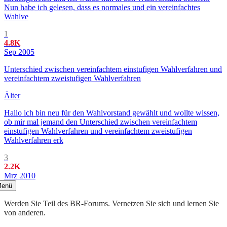
Nun habe ich gelesen, dass es normales und ein vereinfachtes
Wahlve
1
4.8K
Sep 2005
Unterschied zwischen vereinfachtem einstufigen Wahlverfahren und
vereinfachtem zweistufigen Wahlverfahren
Älter
Hallo ich bin neu für den Wahlvorstand gewählt und wollte wissen,
ob mir mal jemand den Unterschied zwischen vereinfachtem
einstufigen Wahlverfahren und vereinfachtem zweistufigen
Wahlverfahren erk
3
2.2K
Mrz 2010
enü
Werden Sie Teil des BR-Forums. Vernetzen Sie sich und lernen Sie
von anderen.