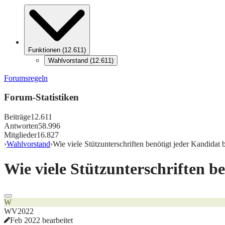
Funktionen
(
12.611
)
Wahlvorstand
(
12.611
)
Forumsregeln
Forum-Statistiken
Beiträge
12.611
Antworten
58.996
Mitglieder
16.827
›
Wahlvorstand
›
Wie viele Stützunterschriften benötigt jeder Kandidat
Wie viele Stützunterschriften b
W
WV2022
Feb 2022 bearbeitet