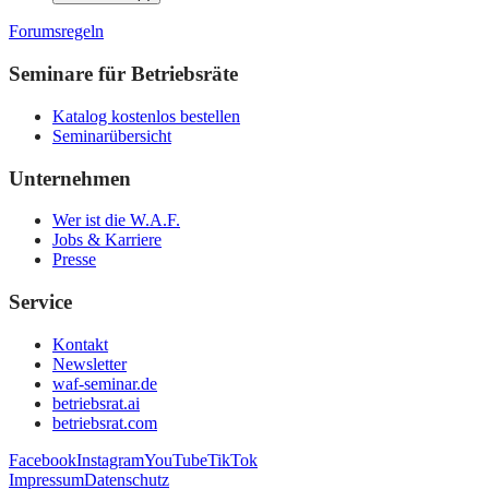
Forumsregeln
Seminare für Betriebsräte
Katalog kostenlos bestellen
Seminarübersicht
Unternehmen
Wer ist die W.A.F.
Jobs & Karriere
Presse
Service
Kontakt
Newsletter
waf-seminar.de
betriebsrat.ai
betriebsrat.com
Facebook
Instagram
YouTube
TikTok
Impressum
Datenschutz