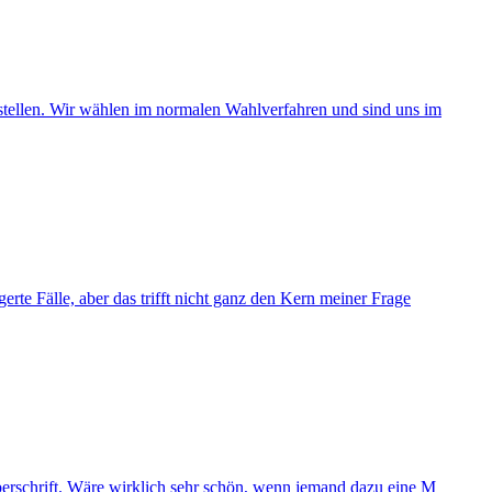
fstellen. Wir wählen im normalen Wahlverfahren und sind uns im
rte Fälle, aber das trifft nicht ganz den Kern meiner Frage
Überschrift. Wäre wirklich sehr schön, wenn jemand dazu eine M