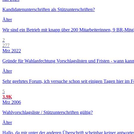
Kandidatenunterschriften als Stützunterschriften?
Älter
Wir sind ein Betrieb mit knapp über 200 Mitarbeiterinnen, 9 BR-Mitg
2
277
Mrz 2022
Gründe für Wahlanfechtung Vorschlagslisten und Fristen - wann kan
Älter
Sehr geehrtes Forum, ich versuche schon seit einigen Tagen hier im F
5
3.9K
Mrz 2006
Wahlvorschlagsliste / Stützunterschriften gültig?
Älter
Hallo, da mir unter der anderen Überschrift scheinbar keiner antwort