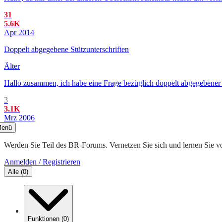
31
5.6K
Apr 2014
Doppelt abgegebene Stützunterschriften
Älter
Hallo zusammen, ich habe eine Frage bezüglich doppelt abgegebener Stü
3
3.1K
Mrz 2006
enü
Werden Sie Teil des BR-Forums. Vernetzen Sie sich und lernen Sie v
Anmelden / Registrieren
Alle
(
0
)
Funktionen
(
0
)