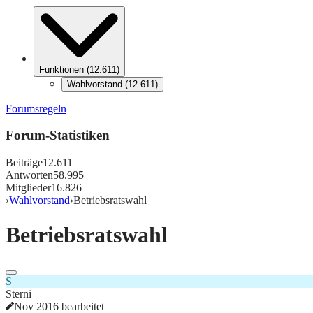
Funktionen
(
12.611
)
Wahlvorstand
(
12.611
)
Forumsregeln
Forum-Statistiken
Beiträge
12.611
Antworten
58.995
Mitglieder
16.826
›
Wahlvorstand
›
Betriebsratswahl
Betriebsratswahl
S
Sterni
Nov 2016 bearbeitet