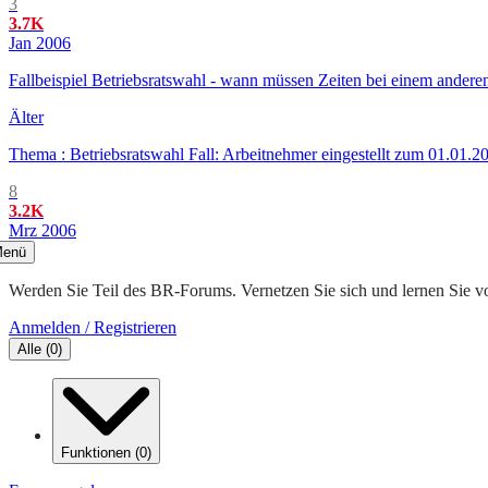
3
3.7K
Jan 2006
Fallbeispiel Betriebsratswahl - wann müssen Zeiten bei einem andere
Älter
Thema : Betriebsratswahl Fall: Arbeitnehmer eingestellt zum 01.01.2
8
3.2K
Mrz 2006
enü
Werden Sie Teil des BR-Forums. Vernetzen Sie sich und lernen Sie v
Anmelden / Registrieren
Alle
(
0
)
Funktionen
(
0
)