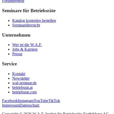
Forumsregeln
Seminare für Betriebsräte
Katalog kostenlos bestellen
Seminarübersicht
Unternehmen
Wer ist die W.A.F.
Jobs & Karriere
Presse
Service
Kontakt
Newsletter
waf-seminar.de
betriebsrat.ai
betriebsrat.com
Facebook
Instagram
YouTube
TikTok
Impressum
Datenschutz
Copyright ©
2026
W.A.F. Institut für Betriebsräte-Fortbildung AG
.