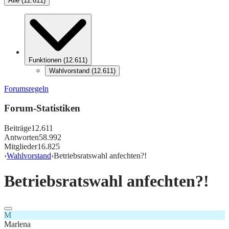
Alle
(
12.611
)
Funktionen
(
12.611
)
Wahlvorstand
(
12.611
)
Forumsregeln
Forum-Statistiken
Beiträge
12.611
Antworten
58.992
Mitglieder
16.825
›
Wahlvorstand
›
Betriebsratswahl anfechten?!
Betriebsratswahl anfechten?!
M
Marlena