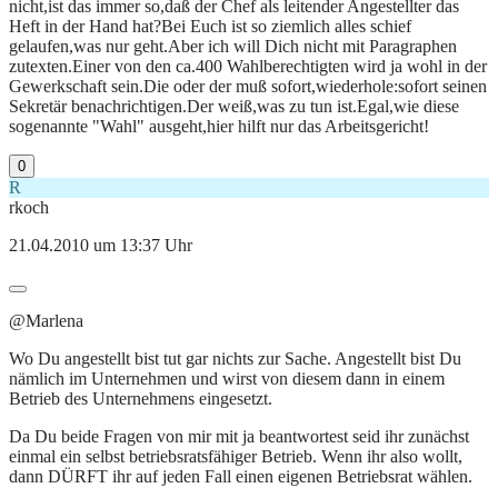
nicht,ist das immer so,daß der Chef als leitender Angestellter das
Heft in der Hand hat?Bei Euch ist so ziemlich alles schief
gelaufen,was nur geht.Aber ich will Dich nicht mit Paragraphen
zutexten.Einer von den ca.400 Wahlberechtigten wird ja wohl in der
Gewerkschaft sein.Die oder der muß sofort,wiederhole:sofort seinen
Sekretär benachrichtigen.Der weiß,was zu tun ist.Egal,wie diese
sogenannte "Wahl" ausgeht,hier hilft nur das Arbeitsgericht!
0
R
rkoch
21.04.2010 um 13:37 Uhr
@Marlena
Wo Du angestellt bist tut gar nichts zur Sache. Angestellt bist Du
nämlich im Unternehmen und wirst von diesem dann in einem
Betrieb des Unternehmens eingesetzt.
Da Du beide Fragen von mir mit ja beantwortest seid ihr zunächst
einmal ein selbst betriebsratsfähiger Betrieb. Wenn ihr also wollt,
dann DÜRFT ihr auf jeden Fall einen eigenen Betriebsrat wählen.