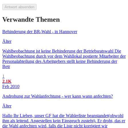
Antwort absenden
Verwandte Themen
Behinderung der BR-Wahl - in Hannover
Älter
Wahlbeobachtung ist keine Behinderung der Betriebsratswahl Die
Wahlbeobachtung durch vor dem Wahllokal postierte Mitarbeiter der
Personalabteilung des Arbeitgebers stellt keine Behinderung der
Betr
1
2.1K
Feb 2010
Androhung zur Wahlanfechtung - wer kann wann anfechten?
Älter
Hallo Ihr Lieben, unser GF hat die Wählerliste beanstandet(obwohl
ihm als leitend. Angestellen kein Einspruch zusteht). Er droht, das er
die Wahl anfechten wird, falls die Liste nicht korrigiert wir