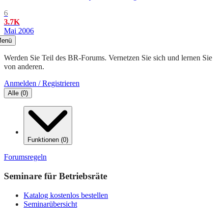
6
3.7K
Mai 2006
enü
Werden Sie Teil des BR-Forums. Vernetzen Sie sich und lernen Sie
von anderen.
Anmelden / Registrieren
Alle
(
0
)
Funktionen
(
0
)
Forumsregeln
Seminare für Betriebsräte
Katalog kostenlos bestellen
Seminarübersicht