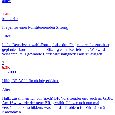
anfec
1
1.4K
Mai 2010
Fragen zu einer konstituierenden Sitzung
Älter
Liebe Betriebsratswahl-Forum, habe drei Fragenbereiche zur einer
geplanten konstituierenden Sitzung eines Betriebsrats: Wie wird
verfahren, falls gewählte Betriebsratsmitglieder aus zulässigen
3
6.3K
Jul 2009
Hilfe, BR Wahl für nichtig erklären
Älter
Hallo zusammen Ich bin (noch) BR Vorsitzender und auch im GBR.
Am 16.4. wurde der neue BR gewählt. Ich versuch nun mal
verständlich zu schildern, was nun das Problem ist. Wir hätten 5
Kandidaten