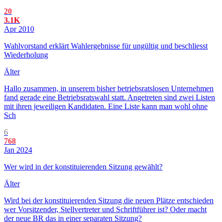
20
3.1K
Apr 2010
Wahlvorstand erklärt Wahlergebnisse für ungültig und beschliesst
Wiederholung
Älter
Hallo zusammen, in unserem bisher betriebsratslosen Unternehmen
fand gerade eine Betriebsratswahl statt. Angetreten sind zwei Listen
mit ihren jeweiligen Kandidaten. Eine Liste kann man wohl ohne
Sch
6
768
Jan 2024
Wer wird in der konstituierenden Sitzung gewählt?
Älter
Wird bei der konstituierenden Sitzung die neuen Plätze entschieden
wer Vorsitzender, Stellvertreter und Schriftführer ist? Oder macht
der neue BR das in einer separaten Sitzung?