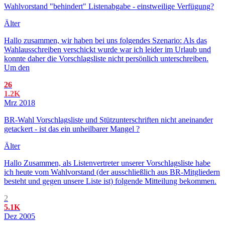
Wahlvorstand "behindert" Listenabgabe - einstweilige Verfügung?
Älter
Hallo zusammen, wir haben bei uns folgendes Szenario: Als das
Wahlausschreiben verschickt wurde war ich leider im Urlaub und
konnte daher die Vorschlagsliste nicht persönlich unterschreiben.
Um den
26
1.2K
Mrz 2018
BR-Wahl Vorschlagsliste und Stützunterschriften nicht aneinander
getackert - ist das ein unheilbarer Mangel ?
Älter
Hallo Zusammen, als Listenvertreter unserer Vorschlagsliste habe
ich heute vom Wahlvorstand (der ausschließlich aus BR-Mitgliedern
besteht und gegen unsere Liste ist) folgende Mitteilung bekommen.
2
5.1K
Dez 2005