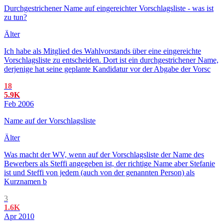
Durchgestrichener Name auf eingereichter Vorschlagsliste - was ist
zu tun?
Älter
Ich habe als Mitglied des Wahlvorstands über eine eingereichte
Vorschlagsliste zu entscheiden. Dort ist ein durchgestrichener Name,
derjenige hat seine geplante Kandidatur vor der Abgabe der Vorsc
18
5.9K
Feb 2006
Name auf der Vorschlagsliste
Älter
Was macht der WV, wenn auf der Vorschlagsliste der Name des
Bewerbers als Steffi angegeben ist, der richtige Name aber Stefanie
ist und Steffi von jedem (auch von der genannten Person) als
Kurznamen b
3
1.6K
Apr 2010