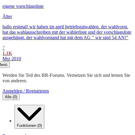
eigene vorschlagsliste
Älter
hallo erstmal! wir haben im april betriebsratwahlen. der wahlvorst.
hat das wahlausschreiben mit der wählerliste und der vorschlagsliste
ausgehängt. der wahlvorstand hat mit dem AG " wir sind 54 AN!"
7
1.1K
Mrz 2010
enü
Werden Sie Teil des BR-Forums. Vernetzen Sie sich und lernen Sie
von anderen.
Anmelden / Registrieren
Alle
(
0
)
Funktionen
(
0
)