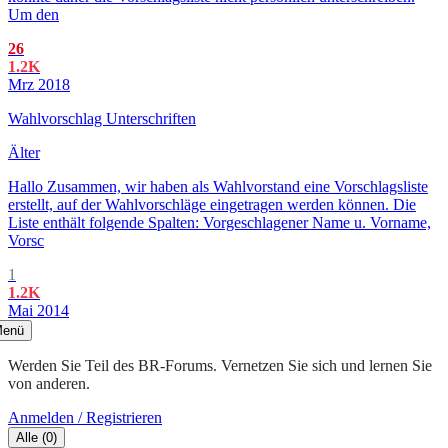
Um den
26
1.2K
Mrz 2018
Wahlvorschlag Unterschriften
Älter
Hallo Zusammen, wir haben als Wahlvorstand eine Vorschlagsliste
erstellt, auf der Wahlvorschläge eingetragen werden können. Die
Liste enthält folgende Spalten: Vorgeschlagener Name u. Vorname,
Vorsc
1
1.2K
Mai 2014
enü
Werden Sie Teil des BR-Forums. Vernetzen Sie sich und lernen Sie
von anderen.
Anmelden / Registrieren
Alle
(
0
)