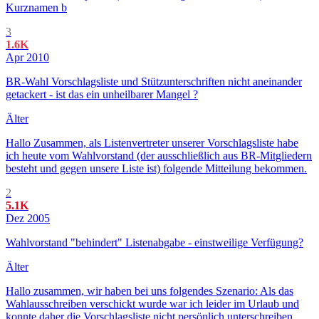
Kurznamen b
3
1.6K
Apr 2010
BR-Wahl Vorschlagsliste und Stützunterschriften nicht aneinander
getackert - ist das ein unheilbarer Mangel ?
Älter
Hallo Zusammen, als Listenvertreter unserer Vorschlagsliste habe
ich heute vom Wahlvorstand (der ausschließlich aus BR-Mitgliedern
besteht und gegen unsere Liste ist) folgende Mitteilung bekommen.
2
5.1K
Dez 2005
Wahlvorstand "behindert" Listenabgabe - einstweilige Verfügung?
Älter
Hallo zusammen, wir haben bei uns folgendes Szenario: Als das
Wahlausschreiben verschickt wurde war ich leider im Urlaub und
konnte daher die Vorschlagsliste nicht persönlich unterschreiben.