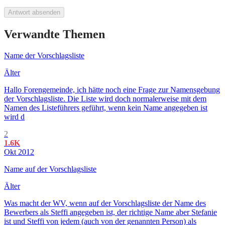
Antwort absenden
Verwandte Themen
Name der Vorschlagsliste
Älter
Hallo Forengemeinde, ich hätte noch eine Frage zur Namensgebung
der Vorschlagsliste. Die Liste wird doch normalerweise mit dem
Namen des Listeführers geführt, wenn kein Name angegeben ist
wird d
2
1.6K
Okt 2012
Name auf der Vorschlagsliste
Älter
Was macht der WV, wenn auf der Vorschlagsliste der Name des
Bewerbers als Steffi angegeben ist, der richtige Name aber Stefanie
ist und Steffi von jedem (auch von der genannten Person) als