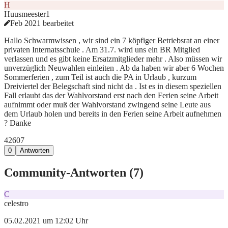
H
Huusmeester1
Feb 2021 bearbeitet
Hallo Schwarmwissen , wir sind ein 7 köpfiger Betriebsrat an einer
privaten Internatsschule . Am 31.7. wird uns ein BR Mitglied
verlassen und es gibt keine Ersatzmitglieder mehr . Also müssen wir
unverzüglich Neuwahlen einleiten . Ab da haben wir aber 6 Wochen
Sommerferien , zum Teil ist auch die PA in Urlaub , kurzum
Dreiviertel der Belegschaft sind nicht da . Ist es in diesem speziellen
Fall erlaubt das der Wahlvorstand erst nach den Ferien seine Arbeit
aufnimmt oder muß der Wahlvorstand zwingend seine Leute aus
dem Urlaub holen und bereits in den Ferien seine Arbeit aufnehmen
? Danke
426
0
7
0
Antworten
Community-Antworten (
7
)
C
celestro
05.02.2021 um 12:02 Uhr