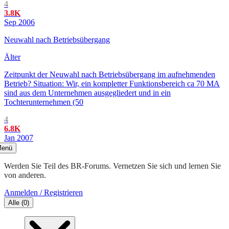
4
3.8K
Sep 2006
Neuwahl nach Betriebsübergang
Älter
Zeitpunkt der Neuwahl nach Betriebsübergang im aufnehmenden
Betrieb? Situation: Wir, ein kompletter Funktionsbereich ca 70 MA
sind aus dem Unternehmen ausgegliedert und in ein
Tochterunternehmen (50
4
6.8K
Jan 2007
enü
Werden Sie Teil des BR-Forums. Vernetzen Sie sich und lernen Sie
von anderen.
Anmelden / Registrieren
Alle
(
0
)