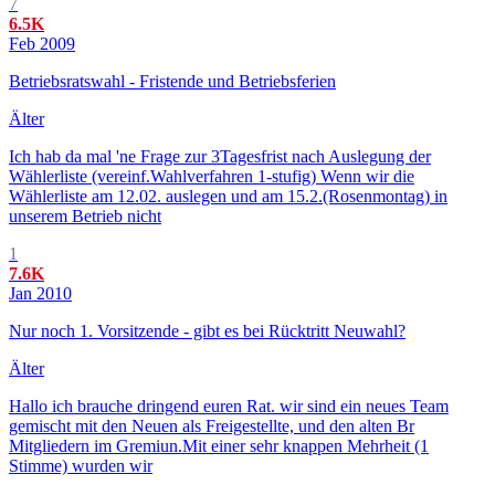
7
6.5K
Feb 2009
Betriebsratswahl - Fristende und Betriebsferien
Älter
Ich hab da mal 'ne Frage zur 3Tagesfrist nach Auslegung der
Wählerliste (vereinf.Wahlverfahren 1-stufig) Wenn wir die
Wählerliste am 12.02. auslegen und am 15.2.(Rosenmontag) in
unserem Betrieb nicht
1
7.6K
Jan 2010
Nur noch 1. Vorsitzende - gibt es bei Rücktritt Neuwahl?
Älter
Hallo ich brauche dringend euren Rat. wir sind ein neues Team
gemischt mit den Neuen als Freigestellte, und den alten Br
Mitgliedern im Gremiun.Mit einer sehr knappen Mehrheit (1
Stimme) wurden wir