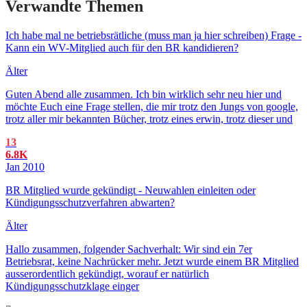
Verwandte Themen
Ich habe mal ne betriebsrätliche (muss man ja hier schreiben) Frage -
Kann ein WV-Mitglied auch für den BR kandidieren?
Älter
Guten Abend alle zusammen. Ich bin wirklich sehr neu hier und
möchte Euch eine Frage stellen, die mir trotz den Jungs von google,
trotz aller mir bekannten Bücher, trotz eines erwin, trotz dieser und
13
6.8K
Jan 2010
BR Mitglied wurde gekündigt - Neuwahlen einleiten oder
Kündigungsschutzverfahren abwarten?
Älter
Hallo zusammen, folgender Sachverhalt: Wir sind ein 7er
Betriebsrat, keine Nachrücker mehr. Jetzt wurde einem BR Mitglied
ausserordentlich gekündigt, worauf er natürlich
Kündigungsschutzklage einger