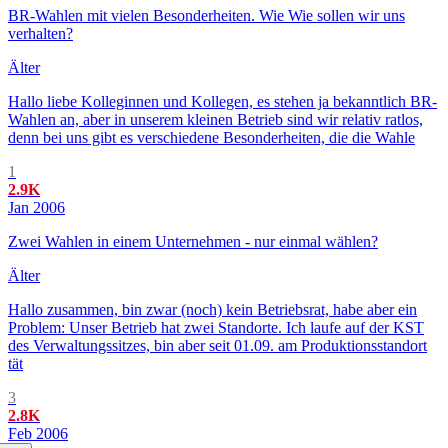
BR-Wahlen mit vielen Besonderheiten. Wie Wie sollen wir uns
verhalten?
Älter
Hallo liebe Kolleginnen und Kollegen, es stehen ja bekanntlich BR-
Wahlen an, aber in unserem kleinen Betrieb sind wir relativ ratlos,
denn bei uns gibt es verschiedene Besonderheiten, die die Wahle
1
2.9K
Jan 2006
Zwei Wahlen in einem Unternehmen - nur einmal wählen?
Älter
Hallo zusammen, bin zwar (noch) kein Betriebsrat, habe aber ein
Problem: Unser Betrieb hat zwei Standorte. Ich laufe auf der KST
des Verwaltungssitzes, bin aber seit 01.09. am Produktionsstandort
tät
3
2.8K
Feb 2006