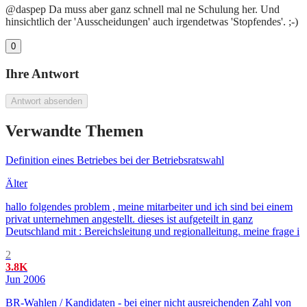
@daspep Da muss aber ganz schnell mal ne Schulung her. Und
hinsichtlich der 'Ausscheidungen' auch irgendetwas 'Stopfendes'. ;-)
0
Ihre Antwort
Antwort absenden
Verwandte Themen
Definition eines Betriebes bei der Betriebsratswahl
Älter
hallo folgendes problem , meine mitarbeiter und ich sind bei einem
privat unternehmen angestellt. dieses ist aufgeteilt in ganz
Deutschland mit : Bereichsleitung und regionalleitung. meine frage i
2
3.8K
Jun 2006
BR-Wahlen / Kandidaten - bei einer nicht ausreichenden Zahl von