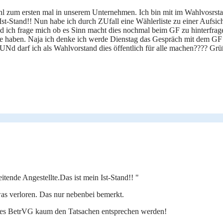
 zum ersten mal in unserem Unternehmen. Ich bin mit im Wahlvosrstand
 Ist-Stand!! Nun habe ich durch ZUfall eine Wählerliste zu einer Aufs
 ich frage mich ob es Sinn macht dies nochmal beim GF zu hinterfragen
lte haben. Naja ich denke ich werde Dienstag das Gespräch mit dem GF 
n. UNd darf ich als Wahlvorstand dies öffentlich für alle machen???? Gr
itende Angestellte.Das ist mein Ist-Stand!! "
was verloren. Das nur nebenbei bemerkt.
 des BetrVG kaum den Tatsachen entsprechen werden!