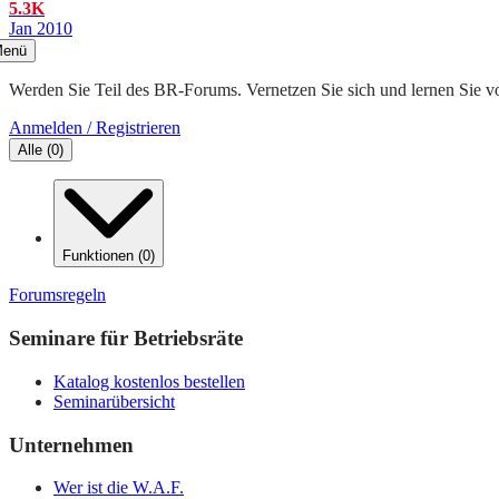
5.3K
Jan 2010
enü
Werden Sie Teil des BR-Forums. Vernetzen Sie sich und lernen Sie v
Anmelden / Registrieren
Alle
(
0
)
Funktionen
(
0
)
Forumsregeln
Seminare für Betriebsräte
Katalog kostenlos bestellen
Seminarübersicht
Unternehmen
Wer ist die W.A.F.