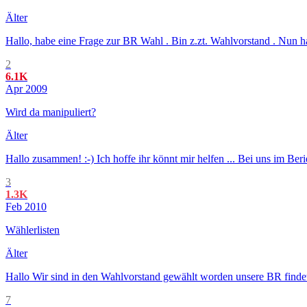
Älter
Hallo, habe eine Frage zur BR Wahl . Bin z.zt. Wahlvorstand . Nun h
2
6.1K
Apr 2009
Wird da manipuliert?
Älter
Hallo zusammen! :-) Ich hoffe ihr könnt mir helfen ... Bei uns im Ber
3
1.3K
Feb 2010
Wählerlisten
Älter
Hallo Wir sind in den Wahlvorstand gewählt worden unsere BR findet i
7