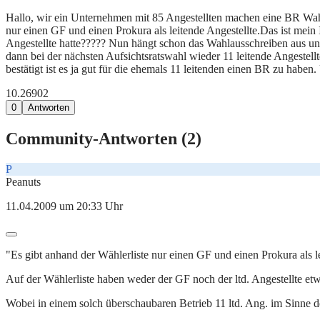
Hallo, wir ein Unternehmen mit 85 Angestellten machen eine BR Wahl
nur einen GF und einen Prokura als leitende Angestellte.Das ist mein
Angestellte hatte????? Nun hängt schon das Wahlausschreiben aus und
dann bei der nächsten Aufsichtsratswahl wieder 11 leitende Angestel
bestätigt ist es ja gut für die ehemals 11 leitenden einen BR zu habe
10.269
0
2
0
Antworten
Community-Antworten (
2
)
P
Peanuts
11.04.2009 um 20:33 Uhr
"Es gibt anhand der Wählerliste nur einen GF und einen Prokura als le
Auf der Wählerliste haben weder der GF noch der ltd. Angestellte et
Wobei in einem solch überschaubaren Betrieb 11 ltd. Ang. im Sinne