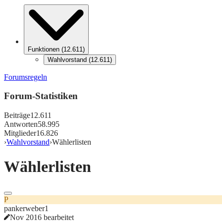
Funktionen
(
12.611
)
Wahlvorstand
(
12.611
)
Forumsregeln
Forum-Statistiken
Beiträge
12.611
Antworten
58.995
Mitglieder
16.826
›
Wahlvorstand
›
Wählerlisten
Wählerlisten
P
pankerweber1
Nov 2016 bearbeitet