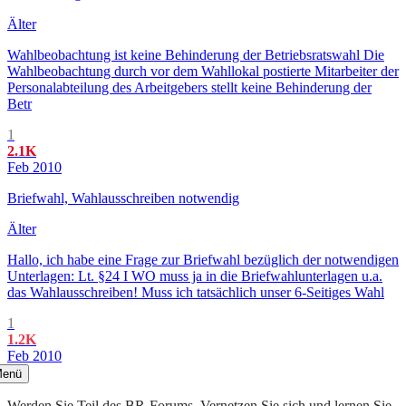
Älter
Wahlbeobachtung ist keine Behinderung der Betriebsratswahl Die
Wahlbeobachtung durch vor dem Wahllokal postierte Mitarbeiter der
Personalabteilung des Arbeitgebers stellt keine Behinderung der
Betr
1
2.1K
Feb 2010
Briefwahl, Wahlausschreiben notwendig
Älter
Hallo, ich habe eine Frage zur Briefwahl bezüglich der notwendigen
Unterlagen: Lt. §24 I WO muss ja in die Briefwahlunterlagen u.a.
das Wahlausschreiben! Muss ich tatsächlich unser 6-Seitiges Wahl
1
1.2K
Feb 2010
enü
Werden Sie Teil des BR-Forums. Vernetzen Sie sich und lernen Sie