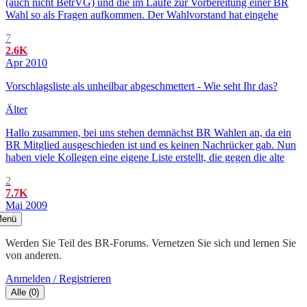
(auch nicht BetrVG) und die im Laufe zur Vorbereitung einer BR
Wahl so als Fragen aufkommen. Der Wahlvorstand hat eingehe
7
2.6K
Apr 2010
Vorschlagsliste als unheilbar abgeschmettert - Wie seht Ihr das?
Älter
Hallo zusammen, bei uns stehen demnächst BR Wahlen an, da ein
BR Mitglied ausgeschieden ist und es keinen Nachrücker gab. Nun
haben viele Kollegen eine eigene Liste erstellt, die gegen die alte
2
7.7K
Mai 2009
enü
Werden Sie Teil des BR-Forums. Vernetzen Sie sich und lernen Sie
von anderen.
Anmelden / Registrieren
Alle
(
0
)