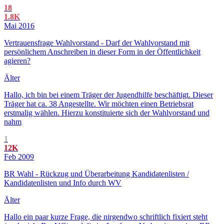
18
1.8K
Mai 2016
Vertrauensfrage Wahlvorstand - Darf der Wahlvorstand mit
persönlichem Anschreiben in dieser Form in der Öffentlichkeit
agieren?
Älter
Hallo, ich bin bei einem Träger der Jugendhilfe beschäftigt. Dieser
Träger hat ca. 38 Angestellte. Wir möchten einen Betriebsrat
erstmalig wählen. Hierzu konstituierte sich der Wahlvorstand und
nahm
1
12K
Feb 2009
BR Wahl - Rückzug und Überarbeitung Kandidatenlisten /
Kandidatenlisten und Info durch WV
Älter
Hallo ein paar kurze Frage, die nirgendwo schriftlich fixiert steht