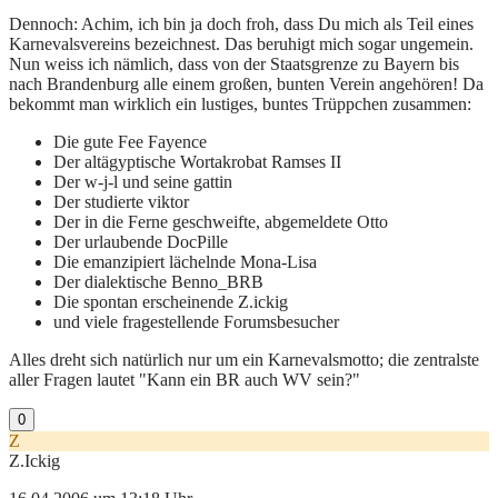
Dennoch: Achim, ich bin ja doch froh, dass Du mich als Teil eines
Karnevalsvereins bezeichnest. Das beruhigt mich sogar ungemein.
Nun weiss ich nämlich, dass von der Staatsgrenze zu Bayern bis
nach Brandenburg alle einem großen, bunten Verein angehören! Da
bekommt man wirklich ein lustiges, buntes Trüppchen zusammen:
Die gute Fee Fayence
Der altägyptische Wortakrobat Ramses II
Der w-j-l und seine gattin
Der studierte viktor
Der in die Ferne geschweifte, abgemeldete Otto
Der urlaubende DocPille
Die emanzipiert lächelnde Mona-Lisa
Der dialektische Benno_BRB
Die spontan erscheinende Z.ickig
und viele fragestellende Forumsbesucher
Alles dreht sich natürlich nur um ein Karnevalsmotto; die zentralste
aller Fragen lautet "Kann ein BR auch WV sein?"
0
Z
Z.Ickig