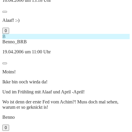
16.04.2006 um 13:18 Uhr
Alaaf! :-)
0
B
Benno_BRB
19.04.2006 um 11:00 Uhr
Moins!
Ikke bin ooch wieda da!
Und im Frühling mit Alaaf und April -April!
Wo ist denn der erste Fed vom Achim?! Muss doch mal sehen,
warum er so geknickt is!
Benno
0