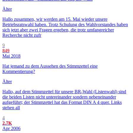
Älter
Hallo zusammen, wir werden am 15. Mai wieder unsere
Betriebsratswahl haben. Trotz Schulung des Wahlvorstandes haben
sich jetzt aber zwei Fragen ergeben, die trotz umfangreicher
Recherche nicht zufr
9
849
Mai 2018
Hat jemand zu dem Aussehen des Stimmzettel eine
Kommentierung?
Älter
Hallo, auf dem Stimmzettel für unsere BR-Wahl (Listenwahl) sind
die beiden Listen nicht untereinander sondern nebeneinander
aufgeführt; der Stimmzettel hat das Format DIN A 4 quer. Links
stehen all
4
2.7K
Apr 2006