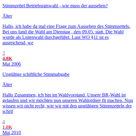
Stimmzettel Betriebsratswahl - wie muss der aussehen?
Älter
Hallo, ich habe da mal eine Frage zum Aussehen des Stimmzettels.
Bei uns fand die Wahl am Dienstag , den 09.05. statt. Die Wahl
wurde als Listenwahl durchgeführt. Laut WO §11 ist es
ausreichend, we
3
4.8K
Mai 2006
Ungültige schiftliche Stimmabgabe
Älter
Hallo Zusammen, ich bin im Wahlvorstand. Unsere BR-Wahl ist
gelaufen und wir möchten nun unseren Wahlordner fit machen. Nun
wissen wir nicht recht, wie wir mit den ungültigen Stimmzetteln der
schrif
4
1.0K
Mai 2010