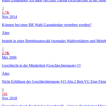
Hallo Zusammen, ich habe viel zum Thema GEschlechter in der Minde
3
1.7K
Nov 2014
Können bei einer BR Wahl Garantiesitze vergeben werden?
Älter
besteht in einer Betriebsratswahl (normales Wahlverfahren und Mehr
5
2.7K
Mrz 2006
Geschlecht in der Minderheit (Geschlechterquote) !!!
Älter
Nicht Erfüllung der Geschlechterquote §15 Abs.2 Betr.VG Eine Firm
9
541
Nov 2018