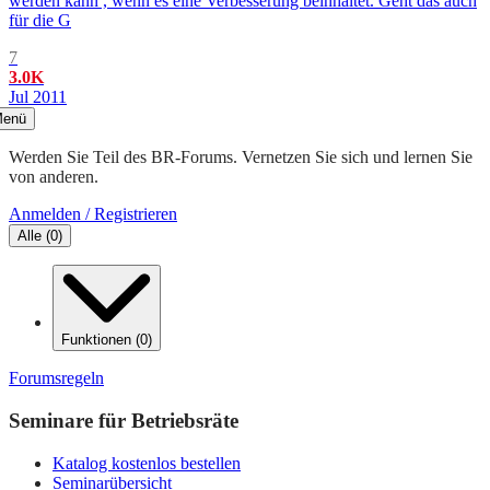
werden kann , wenn es eine Verbesserung beinhaltet. Geht das auch
für die G
7
3.0K
Jul 2011
enü
Werden Sie Teil des BR-Forums. Vernetzen Sie sich und lernen Sie
von anderen.
Anmelden / Registrieren
Alle
(
0
)
Funktionen
(
0
)
Forumsregeln
Seminare für Betriebsräte
Katalog kostenlos bestellen
Seminarübersicht