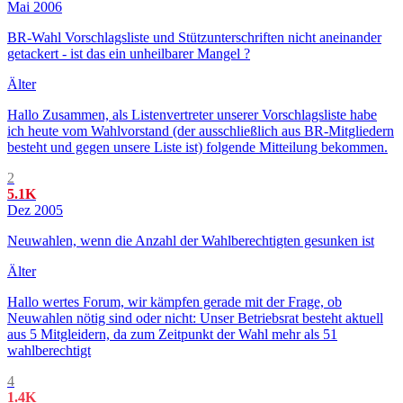
Mai 2006
BR-Wahl Vorschlagsliste und Stützunterschriften nicht aneinander
getackert - ist das ein unheilbarer Mangel ?
Älter
Hallo Zusammen, als Listenvertreter unserer Vorschlagsliste habe
ich heute vom Wahlvorstand (der ausschließlich aus BR-Mitgliedern
besteht und gegen unsere Liste ist) folgende Mitteilung bekommen.
2
5.1K
Dez 2005
Neuwahlen, wenn die Anzahl der Wahlberechtigten gesunken ist
Älter
Hallo wertes Forum, wir kämpfen gerade mit der Frage, ob
Neuwahlen nötig sind oder nicht: Unser Betriebsrat besteht aktuell
aus 5 Mitgleidern, da zum Zeitpunkt der Wahl mehr als 51
wahlberechtigt
4
1.4K