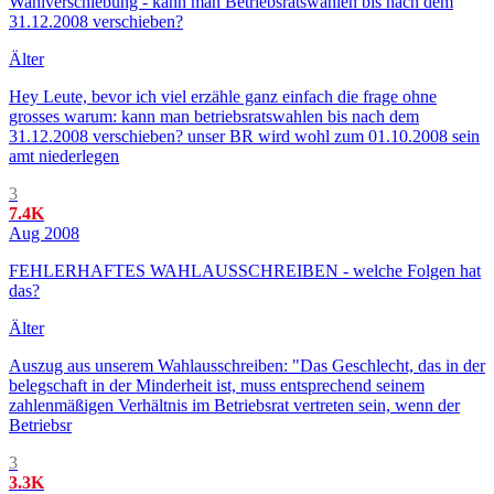
Wahlverschiebung - kann man Betriebsratswahlen bis nach dem
31.12.2008 verschieben?
Älter
Hey Leute, bevor ich viel erzähle ganz einfach die frage ohne
grosses warum: kann man betriebsratswahlen bis nach dem
31.12.2008 verschieben? unser BR wird wohl zum 01.10.2008 sein
amt niederlegen
3
7.4K
Aug 2008
FEHLERHAFTES WAHLAUSSCHREIBEN - welche Folgen hat
das?
Älter
Auszug aus unserem Wahlausschreiben: "Das Geschlecht, das in der
belegschaft in der Minderheit ist, muss entsprechend seinem
zahlenmäßigen Verhältnis im Betriebsrat vertreten sein, wenn der
Betriebsr
3
3.3K