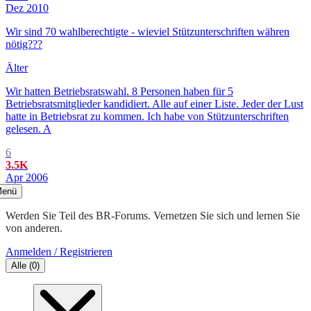
Dez 2010
Wir sind 70 wahlberechtigte - wieviel Stützunterschriften währen
nötig???
Älter
Wir hatten Betriebsratswahl. 8 Personen haben für 5
Betriebsratsmitglieder kandidiert. Alle auf einer Liste. Jeder der Lust
hatte in Betriebsrat zu kommen. Ich habe von Stützunterschriften
gelesen. A
6
3.5K
Apr 2006
enü
Werden Sie Teil des BR-Forums. Vernetzen Sie sich und lernen Sie
von anderen.
Anmelden / Registrieren
Alle
(
0
)