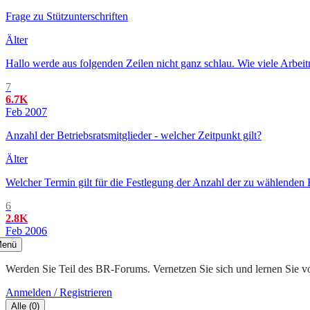
Frage zu Stützunterschriften
Älter
Hallo werde aus folgenden Zeilen nicht ganz schlau. Wie viele Arbe
7
6.7K
Feb 2007
Anzahl der Betriebsratsmitglieder - welcher Zeitpunkt gilt?
Älter
Welcher Termin gilt für die Festlegung der Anzahl der zu wählenden
6
2.8K
Feb 2006
enü
Werden Sie Teil des BR-Forums. Vernetzen Sie sich und lernen Sie v
Anmelden / Registrieren
Alle
(
0
)