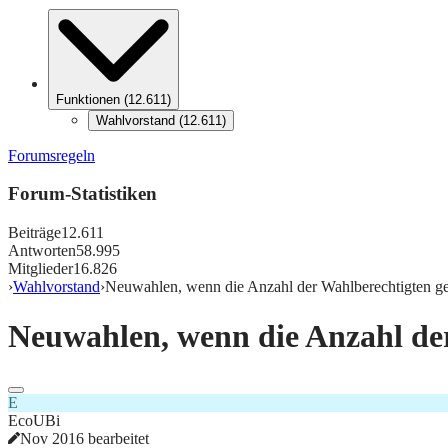
Funktionen
(
12.611
)
Wahlvorstand
(
12.611
)
Forumsregeln
Forum-Statistiken
Beiträge
12.611
Antworten
58.995
Mitglieder
16.826
›
Wahlvorstand
›
Neuwahlen, wenn die Anzahl der Wahlberechtigten ge
Neuwahlen, wenn die Anzahl der
E
EcoUBi
Nov 2016 bearbeitet