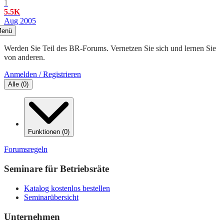
1
5.5K
Aug 2005
enü
Werden Sie Teil des BR-Forums. Vernetzen Sie sich und lernen Sie
von anderen.
Anmelden / Registrieren
Alle
(
0
)
Funktionen
(
0
)
Forumsregeln
Seminare für Betriebsräte
Katalog kostenlos bestellen
Seminarübersicht
Unternehmen