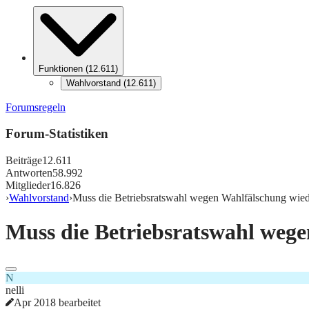
Funktionen
(
12.611
)
Wahlvorstand
(
12.611
)
Forumsregeln
Forum-Statistiken
Beiträge
12.611
Antworten
58.992
Mitglieder
16.826
›
Wahlvorstand
›
Muss die Betriebsratswahl wegen Wahlfälschung wied
Muss die Betriebsratswahl weg
N
nelli
Apr 2018 bearbeitet