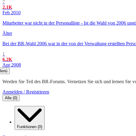
7
2.1K
Feb 2010
Mitarbeiter war nicht in der Personalliste - Ist die Wahl von 2006 u
Älter
Bei der BR-Wahl 2006 war in der von der Verwaltung erstellten Perso
1
6.2K
Apr 2008
enü
Werden Sie Teil des BR-Forums. Vernetzen Sie sich und lernen Sie v
Anmelden / Registrieren
Alle
(
0
)
Funktionen
(
0
)