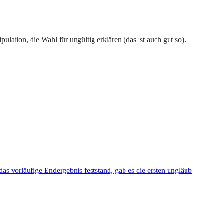
ation, die Wahl für ungültig erklären (das ist auch gut so).
s vorläufige Endergebnis feststand, gab es die ersten ungläub