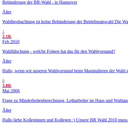
Behinderung der BR-Wahl - in Hannover
Älter
Wahlbeobachtung ist keine Behinderung der Betriebsratswahl Die Wahl
1
2.1K
Feb 2010
Wahlfälschung - welche Folgen hat das für den Wahlvorstand?
Älter
Hallo, wenn wir unseren Wahlvorstand beim Manipulieren der Wahl er
6
3.8K
Mai 2006
Frage zu Minderheitenberechnung, Leiharbeiter im Haus und Wahlau
Älter
Hallo liebe Kolleginnen und Kollegen :) Unsere BR Wahl 2010 muss abs