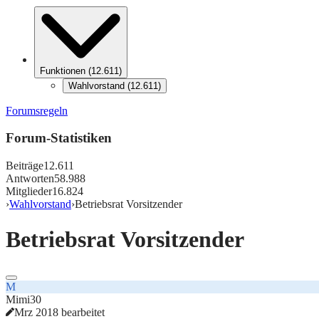
Funktionen
(
12.611
)
Wahlvorstand
(
12.611
)
Forumsregeln
Forum-Statistiken
Beiträge
12.611
Antworten
58.988
Mitglieder
16.824
›
Wahlvorstand
›
Betriebsrat Vorsitzender
Betriebsrat Vorsitzender
M
Mimi30
Mrz 2018 bearbeitet