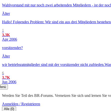
Wahlvorstand mit nur noch zwei arbeitenden Mitgliedern - ist der noc
Älter
Hallo! Folgendes Problem: Wir sind ein aus drei Mitgliedern bestehend
1
3.3K
Apr 2006
vorsitzender?
Älter
wir betriebsratmitglieder sind mit der vorsitzender nicht zufrieden
6
3.7K
Jun 2006
enü
Werden Sie Teil des BR-Forums. Vernetzen Sie sich und lernen Sie v
Anmelden / Registrieren
Alle
(
0
)