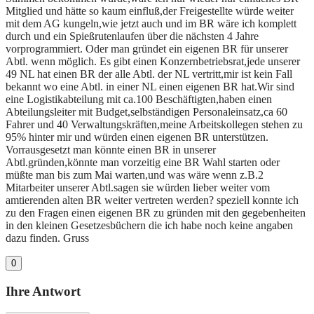
Mitglied und hätte so kaum einfluß,der Freigestellte würde weiter
mit dem AG kungeln,wie jetzt auch und im BR wäre ich komplett
durch und ein Spießrutenlaufen über die nächsten 4 Jahre
vorprogrammiert. Oder man gründet ein eigenen BR für unserer
Abtl. wenn möglich. Es gibt einen Konzernbetriebsrat,jede unserer
49 NL hat einen BR der alle Abtl. der NL vertritt,mir ist kein Fall
bekannt wo eine Abtl. in einer NL einen eigenen BR hat.Wir sind
eine Logistikabteilung mit ca.100 Beschäftigten,haben einen
Abteilungsleiter mit Budget,selbständigen Personaleinsatz,ca 60
Fahrer und 40 Verwaltungskräften,meine Arbeitskollegen stehen zu
95% hinter mir und würden einen eigenen BR unterstützen.
Vorrausgesetzt man könnte einen BR in unserer
Abtl.gründen,könnte man vorzeitig eine BR Wahl starten oder
müßte man bis zum Mai warten,und was wäre wenn z.B.2
Mitarbeiter unserer Abtl.sagen sie würden lieber weiter vom
amtierenden alten BR weiter vertreten werden? speziell konnte ich
zu den Fragen einen eigenen BR zu gründen mit den gegebenheiten
in den kleinen Gesetzesbüchern die ich habe noch keine angaben
dazu finden. Gruss
0
Ihre Antwort