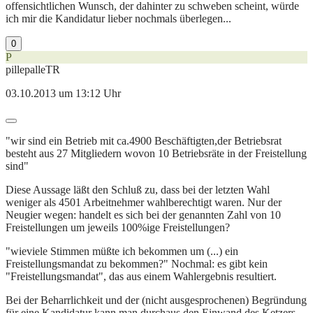
offensichtlichen Wunsch, der dahinter zu schweben scheint, würde
ich mir die Kandidatur lieber nochmals überlegen...
0
P
pillepalleTR
03.10.2013 um 13:12 Uhr
"wir sind ein Betrieb mit ca.4900 Beschäftigten,der Betriebsrat
besteht aus 27 Mitgliedern wovon 10 Betriebsräte in der Freistellung
sind"
Diese Aussage läßt den Schluß zu, dass bei der letzten Wahl
weniger als 4501 Arbeitnehmer wahlberechtigt waren. Nur der
Neugier wegen: handelt es sich bei der genannten Zahl von 10
Freistellungen um jeweils 100%ige Freistellungen?
"wieviele Stimmen müßte ich bekommen um (...) ein
Freistellungsmandat zu bekommen?" Nochmal: es gibt kein
"Freistellungsmandat", das aus einem Wahlergebnis resultiert.
Bei der Beharrlichkeit und der (nicht ausgesprochenen) Begründung
für eine Kandidatur kann man durchaus den Einwand des Ketzers