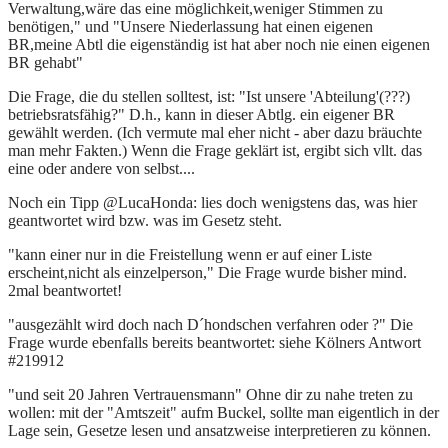
Verwaltung,wäre das eine möglichkeit,weniger Stimmen zu
benötigen," und "Unsere Niederlassung hat einen eigenen
BR,meine Abtl die eigenständig ist hat aber noch nie einen eigenen
BR gehabt"
Die Frage, die du stellen solltest, ist: "Ist unsere 'Abteilung'(???)
betriebsratsfähig?" D.h., kann in dieser Abtlg. ein eigener BR
gewählt werden. (Ich vermute mal eher nicht - aber dazu bräuchte
man mehr Fakten.) Wenn die Frage geklärt ist, ergibt sich vllt. das
eine oder andere von selbst....
Noch ein Tipp @LucaHonda: lies doch wenigstens das, was hier
geantwortet wird bzw. was im Gesetz steht.
"kann einer nur in die Freistellung wenn er auf einer Liste
erscheint,nicht als einzelperson," Die Frage wurde bisher mind.
2mal beantwortet!
"ausgezählt wird doch nach D´hondschen verfahren oder ?" Die
Frage wurde ebenfalls bereits beantwortet: siehe Kölners Antwort
#219912
"und seit 20 Jahren Vertrauensmann" Ohne dir zu nahe treten zu
wollen: mit der "Amtszeit" aufm Buckel, sollte man eigentlich in der
Lage sein, Gesetze lesen und ansatzweise interpretieren zu können.