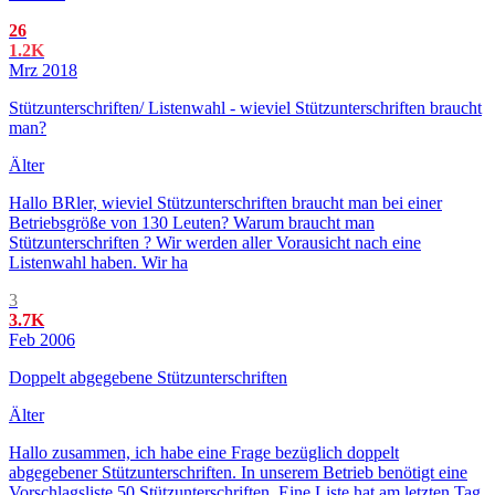
26
1.2K
Mrz 2018
Stützunterschriften/ Listenwahl - wieviel Stützunterschriften braucht
man?
Älter
Hallo BRler, wieviel Stützunterschriften braucht man bei einer
Betriebsgröße von 130 Leuten? Warum braucht man
Stützunterschriften ? Wir werden aller Vorausicht nach eine
Listenwahl haben. Wir ha
3
3.7K
Feb 2006
Doppelt abgegebene Stützunterschriften
Älter
Hallo zusammen, ich habe eine Frage bezüglich doppelt
abgegebener Stützunterschriften. In unserem Betrieb benötigt eine
Vorschlagsliste 50 Stützunterschriften. Eine Liste hat am letzten Tag