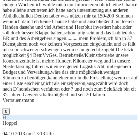
einigen Wochen,ich wollte mich nur Informieren ob ich eine Chance
habe alleine anzutreten,ich hätte auch unterstützung aus anderen
Abtl.dieähnlich Denken.aber was nützen mir ca.150-200 Stimmen
wenn ich damit eh keine Chance habe und anschließend mit leeren
Händen dastehe und viel Arbeit und Herzblut investiert habe,oder
soll doch besser Klappe halten,schön artig sein und das Loblied des
BR und des Arbeitgebers singen......... mein Problem,ich bin in 37
Dienstjahren noch vor keinem Vorgesetzten eingeknickt und es fällt
mir sehr schwer zu schweigen wenn es ungerecht zugeht.Die letzte
möglichkeit §4 Betr.VvGes. Betriebsteile/Kleinstbetriebe.unsere
Konzernzentrale ist mehre Hundert Kilometer weg,und in unsere
Niederlassung führen wir eine eigenen Logistik Abtl mit eigenem
Budget und Verwaltung,wäre das eine möglichkeit,weniger
Stimmen zu benötigen,kann einer nur in die Freistellung wenn er auf
einer Liste erscheint,nicht als einzelperson,ausgezählt wird doch
nach D´hondschen verfahren oder ? und noch zum Scluß,ich bin eit
35 Jahren Gewerkschaftsmitglied und seit 20 Jahren
Vertrauensmann
0
H
Hoppel
04.10.2013 um 13:13 Uhr