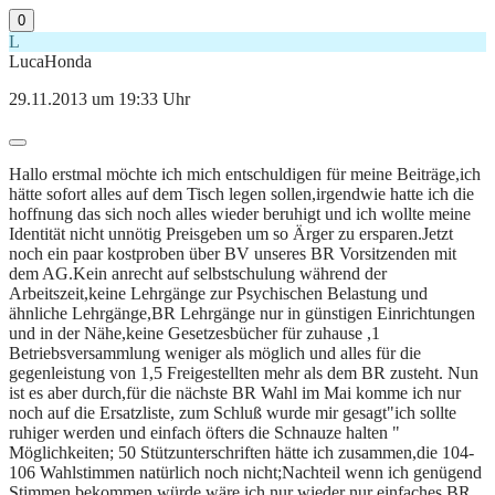
0
L
LucaHonda
29.11.2013 um 19:33 Uhr
Hallo erstmal möchte ich mich entschuldigen für meine Beiträge,ich
hätte sofort alles auf dem Tisch legen sollen,irgendwie hatte ich die
hoffnung das sich noch alles wieder beruhigt und ich wollte meine
Identität nicht unnötig Preisgeben um so Ärger zu ersparen.Jetzt
noch ein paar kostproben über BV unseres BR Vorsitzenden mit
dem AG.Kein anrecht auf selbstschulung während der
Arbeitszeit,keine Lehrgänge zur Psychischen Belastung und
ähnliche Lehrgänge,BR Lehrgänge nur in günstigen Einrichtungen
und in der Nähe,keine Gesetzesbücher für zuhause ,1
Betriebsversammlung weniger als möglich und alles für die
gegenleistung von 1,5 Freigestellten mehr als dem BR zusteht. Nun
ist es aber durch,für die nächste BR Wahl im Mai komme ich nur
noch auf die Ersatzliste, zum Schluß wurde mir gesagt"ich sollte
ruhiger werden und einfach öfters die Schnauze halten "
Möglichkeiten; 50 Stützunterschriften hätte ich zusammen,die 104-
106 Wahlstimmen natürlich noch nicht;Nachteil wenn ich genügend
Stimmen bekommen würde,wäre ich nur wieder nur einfaches BR