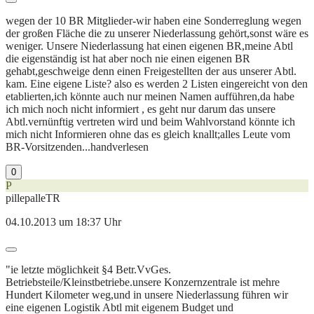
wegen der 10 BR Mitglieder-wir haben eine Sonderreglung wegen
der großen Fläche die zu unserer Niederlassung gehört,sonst wäre es
weniger. Unsere Niederlassung hat einen eigenen BR,meine Abtl
die eigenständig ist hat aber noch nie einen eigenen BR
gehabt,geschweige denn einen Freigestellten der aus unserer Abtl.
kam. Eine eigene Liste? also es werden 2 Listen eingereicht von den
etablierten,ich könnte auch nur meinen Namen aufführen,da habe
ich mich noch nicht informiert , es geht nur darum das unsere
Abtl.vernünftig vertreten wird und beim Wahlvorstand könnte ich
mich nicht Informieren ohne das es gleich knallt;alles Leute vom
BR-Vorsitzenden...handverlesen
0
P
pillepalleTR
04.10.2013 um 18:37 Uhr
"ie letzte möglichkeit §4 Betr.VvGes.
Betriebsteile/Kleinstbetriebe.unsere Konzernzentrale ist mehre
Hundert Kilometer weg,und in unsere Niederlassung führen wir
eine eigenen Logistik Abtl mit eigenem Budget und