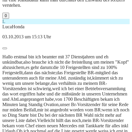
verstehen.
0
L
LucaHonda
03.10.2013 um 15:13 Uhr
Hallo erstmal bin ich beamter mit 37 Dienstjahren und eh
unkündbar,also brauche ich nicht die freistellung um meinen "Kopf"
abzusichern,es gehr darum:die 10 Freigestellten sind zu 100%
Freigestellt,dann das nächste;das Freigestellte BR-mitglied das
unteranderem auch für meine Abtl. zuständig ist,kümmert sich zu
wenig um unsere belange,das verhältnis zu meinem BR-
Vorsitzenden ist schwierig,weil ich bei einer Betriebsversammlung
das wort ergriffen habe und die mißstände in unseren Unternehmen
und Abtl.angeprangert habe,von 1700 Beschäftigten bekam ich
Minuten lang Standig Ovation,unser Br-Vorsitzender für seine Rede
nur müden Beifall,mir ist angedroht worden vom BR:wenn ich noch
so Ding Starte bist Du bei der nächsten BR Wahl nicht mehr auf
unsere Liste dabei.Vielleicht hilft das noch,mein BR-Vorsitzender
bekam vom Chef einen neuen Mercedes mit Tankkarte für alles inkl
Urlaub.Ob ich nochmal auf die Liste gesetzt werde weiss ich erst in