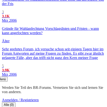
der Fris
3
3.1K
Mrz 2006
Gründe für Wahlanfechtung Vorschlagslisten und Fristen - wann
kann angefochten werden?
Älter
Sehr geehrtes Forum, ich versuche schon seit einigen Tagen hier im
Forum Antworten auf meine Fragen zu finden. Es gibt zwar ähnlich
gelagerte Fälle, aber das trifft nicht ganz den Kern meiner Frage
5
3.9K
Mrz 2006
enü
Werden Sie Teil des BR-Forums. Vernetzen Sie sich und lernen Sie
von anderen.
Anmelden / Registrieren
Alle
(
0
)