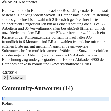
Nov 2016 bearbeitet
Hallo wir sind ein Betrieb mit ca.4900 Beschäftigten,der Betriebsrat
besteht aus 27 Mitgliedern wovon 10 Betriebsräte in der Freistellung
sind,es gab eine Listenwahl mit 2 listen,ich gehöre einer Liste
an,aber nicht Freigestellt.Ich bin aus einer Abteilung die aus ca 65
Arbeitern und 35 Verwaltungskräften besteht.Seit längeren bin ich
unzufrieden mit dem BR,da unser BR-vorsitzender wohl noch ein
Kariere in der Konzernzentrale vor sich hat läuft alles AG-
freundlich.in 6 Monaten sind BR-neuwahlen,ich möchte mit einer
eigenen Liste nur mit meinem Namen antreten;wieviele
Stützunterschriften muß ich sammeln?zählen nur Stützunterschriften
aus der eigenen Abteilung,werden nur die 65 Arbeiter bei der
Berechnung zugrunde gelegt,oder alle 100 der Abtl.oder 4900 des
Betriebes danke in voraus und Gewerkschaftlicher Gruss
3.670
0
14
0
Antworten
Community-Antworten (
14
)
K
Kölner