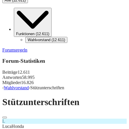
Alle
(
12.611
)
Funktionen
(
12.611
)
Wahlvorstand
(
12.611
)
Forumsregeln
Forum-Statistiken
Beiträge
12.611
Antworten
58.995
Mitglieder
16.826
›
Wahlvorstand
›
Stützunterschriften
Stützunterschriften
L
LucaHonda