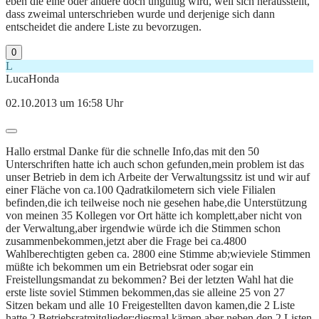
eben die eine oder andere doch ungültig wird, weil sich herausstellt,
dass zweimal unterschrieben wurde und derjenige sich dann
entscheidet die andere Liste zu bevorzugen.
0
L
LucaHonda
02.10.2013 um 16:58 Uhr
Hallo erstmal Danke für die schnelle Info,das mit den 50
Unterschriften hatte ich auch schon gefunden,mein problem ist das
unser Betrieb in dem ich Arbeite der Verwaltungssitz ist und wir auf
einer Fläche von ca.100 Qadratkilometern sich viele Filialen
befinden,die ich teilweise noch nie gesehen habe,die Unterstützung
von meinen 35 Kollegen vor Ort hätte ich komplett,aber nicht von
der Verwaltung,aber irgendwie würde ich die Stimmen schon
zusammenbekommen,jetzt aber die Frage bei ca.4800
Wahlberechtigten geben ca. 2800 eine Stimme ab;wieviele Stimmen
müßte ich bekommen um ein Betriebsrat oder sogar ein
Freistellungsmandat zu bekommen? Bei der letzten Wahl hat die
erste liste soviel Stimmen bekommen,das sie alleine 25 von 27
Sitzen bekam und alle 10 Freigestellten davon kamen,die 2 Liste
hatte 2 Betriebsratmitglieder;diesmal kämen aber neben den 2 Listen