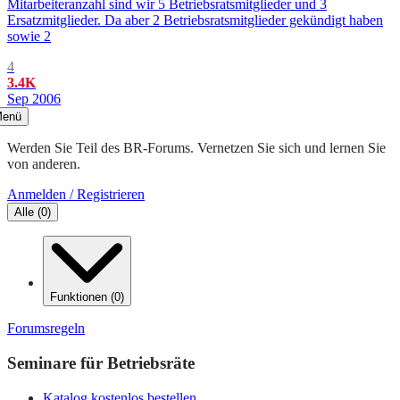
Mitarbeiteranzahl sind wir 5 Betriebsratsmitglieder und 3
Ersatzmitglieder. Da aber 2 Betriebsratsmitglieder gekündigt haben
sowie 2
4
3.4K
Sep 2006
enü
Werden Sie Teil des BR-Forums. Vernetzen Sie sich und lernen Sie
von anderen.
Anmelden / Registrieren
Alle
(
0
)
Funktionen
(
0
)
Forumsregeln
Seminare für Betriebsräte
Katalog kostenlos bestellen