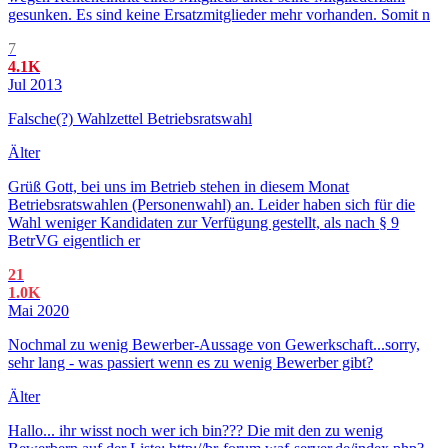
gesunken. Es sind keine Ersatzmitglieder mehr vorhanden. Somit n
7
4.1K
Jul 2013
Falsche(?) Wahlzettel Betriebsratswahl
Älter
Grüß Gott, bei uns im Betrieb stehen in diesem Monat
Betriebsratswahlen (Personenwahl) an. Leider haben sich für die
Wahl weniger Kandidaten zur Verfügung gestellt, als nach § 9
BetrVG eigentlich er
21
1.0K
Mai 2020
Nochmal zu wenig Bewerber-Aussage von Gewerkschaft...sorry,
sehr lang - was passiert wenn es zu wenig Bewerber gibt?
Älter
Hallo... ihr wisst noch wer ich bin??? Die mit den zu wenig