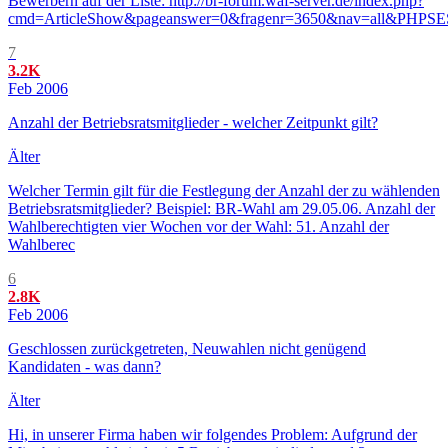
Bewerbern auf der Liste: http://br-forum.waf-server.de/index.php?
cmd=ArticleShow&pageanswer=0&fragenr=3650&nav=all&PHPS
7
3.2K
Feb 2006
Anzahl der Betriebsratsmitglieder - welcher Zeitpunkt gilt?
Älter
Welcher Termin gilt für die Festlegung der Anzahl der zu wählenden
Betriebsratsmitglieder? Beispiel: BR-Wahl am 29.05.06. Anzahl der
Wahlberechtigten vier Wochen vor der Wahl: 51. Anzahl der
Wahlberec
6
2.8K
Feb 2006
Geschlossen zurückgetreten, Neuwahlen nicht genügend
Kandidaten - was dann?
Älter
Hi, in unserer Firma haben wir folgendes Problem: Aufgrund der