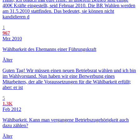
400€ Kräfte eingestellt, seid Februar 2010. Die BR Wahlen werden
am 31.5.2010 stattfinden. Das bedeutet, sie können nicht
kandidieren d
1
967
Mrz 2010
Wählbarkeit des Ehemanns einer Führungskraft
Älter
Guten Tag! Wir müssen einen neuen Betriebsrat wählen und ich bin
im Wahlvorstand. Nun haben wir eine Berwerbung eines
Mitarbeiters, der alle Voraussetzungen für die Wählbarkeit erfüllt;
aber: er ist
5
1.3K
Feb 2012
Wählbarkeit. Kann man vergangene Betriebszugehörigkeit auch
dazu zählen?
Älter