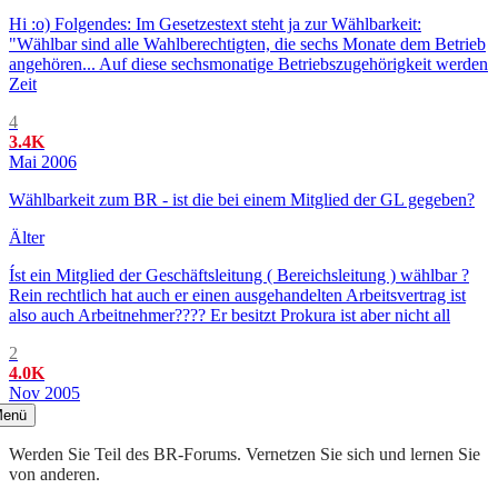
Hi :o) Folgendes: Im Gesetzestext steht ja zur Wählbarkeit:
"Wählbar sind alle Wahlberechtigten, die sechs Monate dem Betrieb
angehören... Auf diese sechsmonatige Betriebszugehörigkeit werden
Zeit
4
3.4K
Mai 2006
Wählbarkeit zum BR - ist die bei einem Mitglied der GL gegeben?
Älter
Íst ein Mitglied der Geschäftsleitung ( Bereichsleitung ) wählbar ?
Rein rechtlich hat auch er einen ausgehandelten Arbeitsvertrag ist
also auch Arbeitnehmer???? Er besitzt Prokura ist aber nicht all
2
4.0K
Nov 2005
enü
Werden Sie Teil des BR-Forums. Vernetzen Sie sich und lernen Sie
von anderen.