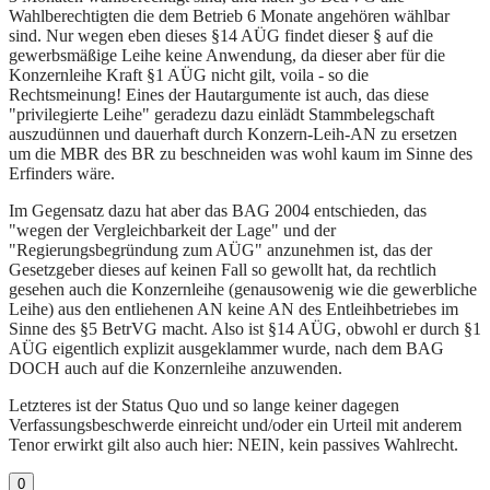
Wahlberechtigten die dem Betrieb 6 Monate angehören wählbar
sind. Nur wegen eben dieses §14 AÜG findet dieser § auf die
gewerbsmäßige Leihe keine Anwendung, da dieser aber für die
Konzernleihe Kraft §1 AÜG nicht gilt, voila - so die
Rechtsmeinung! Eines der Hautargumente ist auch, das diese
"privilegierte Leihe" geradezu dazu einlädt Stammbelegschaft
auszudünnen und dauerhaft durch Konzern-Leih-AN zu ersetzen
um die MBR des BR zu beschneiden was wohl kaum im Sinne des
Erfinders wäre.
Im Gegensatz dazu hat aber das BAG 2004 entschieden, das
"wegen der Vergleichbarkeit der Lage" und der
"Regierungsbegründung zum AÜG" anzunehmen ist, das der
Gesetzgeber dieses auf keinen Fall so gewollt hat, da rechtlich
gesehen auch die Konzernleihe (genausowenig wie die gewerbliche
Leihe) aus den entliehenen AN keine AN des Entleihbetriebes im
Sinne des §5 BetrVG macht. Also ist §14 AÜG, obwohl er durch §1
AÜG eigentlich explizit ausgeklammer wurde, nach dem BAG
DOCH auch auf die Konzernleihe anzuwenden.
Letzteres ist der Status Quo und so lange keiner dagegen
Verfassungsbeschwerde einreicht und/oder ein Urteil mit anderem
Tenor erwirkt gilt also auch hier: NEIN, kein passives Wahlrecht.
0