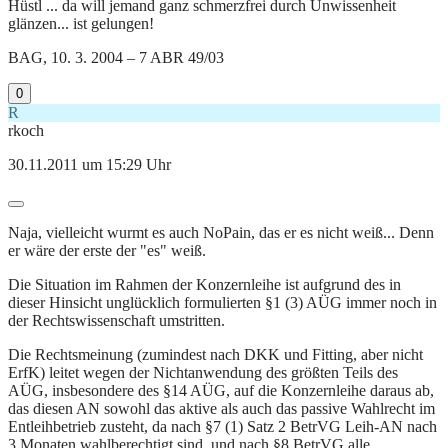
Hüstl ... da will jemand ganz schmerzfrei durch Unwissenheit
glänzen... ist gelungen!
BAG, 10. 3. 2004 – 7 ABR 49/03
0
R
rkoch
30.11.2011 um 15:29 Uhr
Naja, vielleicht wurmt es auch NoPain, das er es nicht weiß... Denn
er wäre der erste der "es" weiß.
Die Situation im Rahmen der Konzernleihe ist aufgrund des in
dieser Hinsicht unglücklich formulierten §1 (3) AÜG immer noch in
der Rechtswissenschaft umstritten.
Die Rechtsmeinung (zumindest nach DKK und Fitting, aber nicht
ErfK) leitet wegen der Nichtanwendung des größten Teils des
AÜG, insbesondere des §14 AÜG, auf die Konzernleihe daraus ab,
das diesen AN sowohl das aktive als auch das passive Wahlrecht im
Entleihbetrieb zusteht, da nach §7 (1) Satz 2 BetrVG Leih-AN nach
3 Monaten wahlberechtigt sind, und nach §8 BetrVG alle