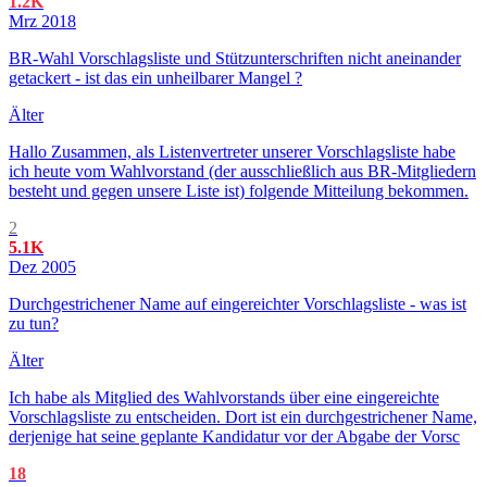
1.2K
Mrz 2018
BR-Wahl Vorschlagsliste und Stützunterschriften nicht aneinander
getackert - ist das ein unheilbarer Mangel ?
Älter
Hallo Zusammen, als Listenvertreter unserer Vorschlagsliste habe
ich heute vom Wahlvorstand (der ausschließlich aus BR-Mitgliedern
besteht und gegen unsere Liste ist) folgende Mitteilung bekommen.
2
5.1K
Dez 2005
Durchgestrichener Name auf eingereichter Vorschlagsliste - was ist
zu tun?
Älter
Ich habe als Mitglied des Wahlvorstands über eine eingereichte
Vorschlagsliste zu entscheiden. Dort ist ein durchgestrichener Name,
derjenige hat seine geplante Kandidatur vor der Abgabe der Vorsc
18