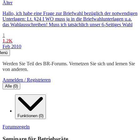
Älter
Hallo, ich habe eine Frage zur Briefwahl bezüglich der notwendigen
Unterlagen: Lt. §24 I WO muss ja in die Briefwahlunterlagen u.a.
das Wahlausschreiben! Muss ich tatsächlich unser 6-Seitiges Wahl
1
1.2K
Feb 2010
enü
Werden Sie Teil des BR-Forums. Vernetzen Sie sich und lernen Sie
von anderen.
Anmelden / Registrieren
Alle
(
0
)
Funktionen
(
0
)
Forumsregeln
Seminare für Betriebsräte