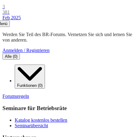
3
381
Feb 2025
enü
Werden Sie Teil des BR-Forums. Vernetzen Sie sich und lernen Sie
von anderen.
Anmelden / Registrieren
Alle
(
0
)
Funktionen
(
0
)
Forumsregeln
Seminare für Betriebsräte
Katalog kostenlos bestellen
Seminarübersicht