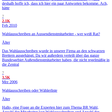
deshalb hoffe ich, dass ich hier ein paar Antworten bekomme. Ach,
hätte
7
2.1K
Feb 2010
Wahlausschreiben an Aussendienstmitarbeiter - wer weiß Rat?
Älter
Das Wahlausschreiben wurde in unserer Firma an den schwarzen
Brettern ausgehängt. Da wir außerdem verteilt über das ganze
Bundesgebiet Außendienstmitarbeiter haben, die nicht regelmäßig in
die Zentral
7
3.5K
Mrz 2006
Wahlausschreiben oder Wählerliste
Älter
Hallo, eine Frage an die Experten hier zum Thema BR Wahl,
Anzahl der Mitarbeiter laut Wahlausschreiben und Anzahl der