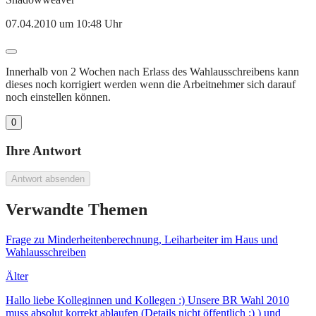
07.04.2010 um 10:48 Uhr
Innerhalb von 2 Wochen nach Erlass des Wahlausschreibens kann
dieses noch korrigiert werden wenn die Arbeitnehmer sich darauf
noch einstellen können.
0
Ihre Antwort
Antwort absenden
Verwandte Themen
Frage zu Minderheitenberechnung, Leiharbeiter im Haus und
Wahlausschreiben
Älter
Hallo liebe Kolleginnen und Kollegen :) Unsere BR Wahl 2010
muss absolut korrekt ablaufen (Details nicht öffentlich ;) ) und