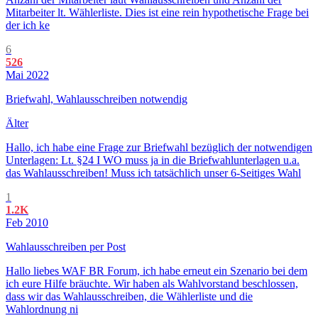
Mitarbeiter lt. Wählerliste. Dies ist eine rein hypothetische Frage bei
der ich ke
6
526
Mai 2022
Briefwahl, Wahlausschreiben notwendig
Älter
Hallo, ich habe eine Frage zur Briefwahl bezüglich der notwendigen
Unterlagen: Lt. §24 I WO muss ja in die Briefwahlunterlagen u.a.
das Wahlausschreiben! Muss ich tatsächlich unser 6-Seitiges Wahl
1
1.2K
Feb 2010
Wahlausschreiben per Post
Hallo liebes WAF BR Forum, ich habe erneut ein Szenario bei dem
ich eure Hilfe bräuchte. Wir haben als Wahlvorstand beschlossen,
dass wir das Wahlausschreiben, die Wählerliste und die
Wahlordnung ni