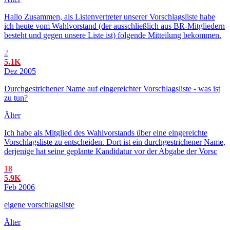
Hallo Zusammen, als Listenvertreter unserer Vorschlagsliste habe
ich heute vom Wahlvorstand (der ausschließlich aus BR-Mitgliedern
besteht und gegen unsere Liste ist) folgende Mitteilung bekommen.
2
5.1K
Dez 2005
Durchgestrichener Name auf eingereichter Vorschlagsliste - was ist
zu tun?
Älter
Ich habe als Mitglied des Wahlvorstands über eine eingereichte
Vorschlagsliste zu entscheiden. Dort ist ein durchgestrichener Name,
derjenige hat seine geplante Kandidatur vor der Abgabe der Vorsc
18
5.9K
Feb 2006
eigene vorschlagsliste
Älter