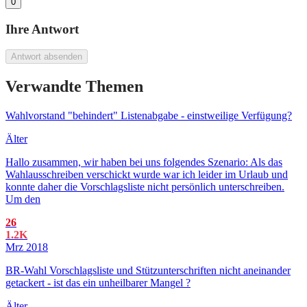
0
Ihre Antwort
Antwort absenden
Verwandte Themen
Wahlvorstand "behindert" Listenabgabe - einstweilige Verfügung?
Älter
Hallo zusammen, wir haben bei uns folgendes Szenario: Als das
Wahlausschreiben verschickt wurde war ich leider im Urlaub und
konnte daher die Vorschlagsliste nicht persönlich unterschreiben.
Um den
26
1.2K
Mrz 2018
BR-Wahl Vorschlagsliste und Stützunterschriften nicht aneinander
getackert - ist das ein unheilbarer Mangel ?
Älter