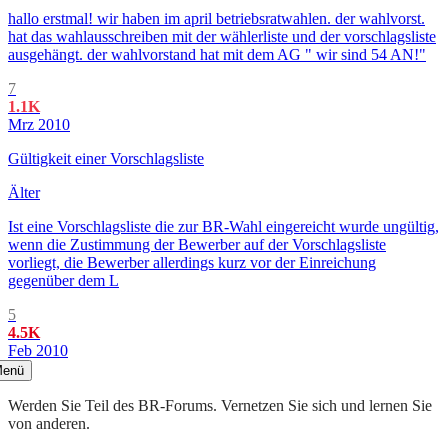
hallo erstmal! wir haben im april betriebsratwahlen. der wahlvorst.
hat das wahlausschreiben mit der wählerliste und der vorschlagsliste
ausgehängt. der wahlvorstand hat mit dem AG " wir sind 54 AN!"
7
1.1K
Mrz 2010
Gültigkeit einer Vorschlagsliste
Älter
Ist eine Vorschlagsliste die zur BR-Wahl eingereicht wurde ungültig,
wenn die Zustimmung der Bewerber auf der Vorschlagsliste
vorliegt, die Bewerber allerdings kurz vor der Einreichung
gegenüber dem L
5
4.5K
Feb 2010
enü
Werden Sie Teil des BR-Forums. Vernetzen Sie sich und lernen Sie
von anderen.