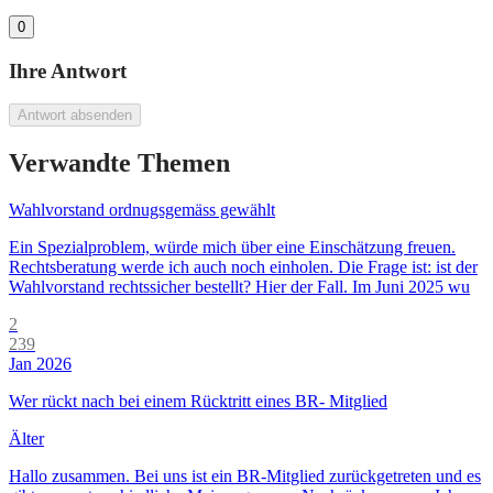
0
Ihre Antwort
Antwort absenden
Verwandte Themen
Wahlvorstand ordnugsgemäss gewählt
Ein Spezialproblem, würde mich über eine Einschätzung freuen.
Rechtsberatung werde ich auch noch einholen. Die Frage ist: ist der
Wahlvorstand rechtssicher bestellt? Hier der Fall. Im Juni 2025 wu
2
239
Jan 2026
Wer rückt nach bei einem Rücktritt eines BR- Mitglied
Älter
Hallo zusammen. Bei uns ist ein BR-Mitglied zurückgetreten und es