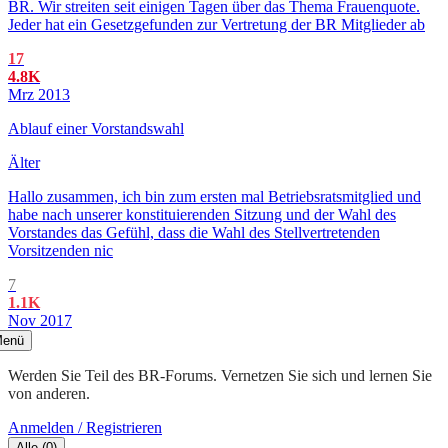
BR. Wir streiten seit einigen Tagen über das Thema Frauenquote.
Jeder hat ein Gesetzgefunden zur Vertretung der BR Mitglieder ab
17
4.8K
Mrz 2013
Ablauf einer Vorstandswahl
Älter
Hallo zusammen, ich bin zum ersten mal Betriebsratsmitglied und
habe nach unserer konstituierenden Sitzung und der Wahl des
Vorstandes das Gefühl, dass die Wahl des Stellvertretenden
Vorsitzenden nic
7
1.1K
Nov 2017
enü
Werden Sie Teil des BR-Forums. Vernetzen Sie sich und lernen Sie
von anderen.
Anmelden / Registrieren
Alle
(
0
)