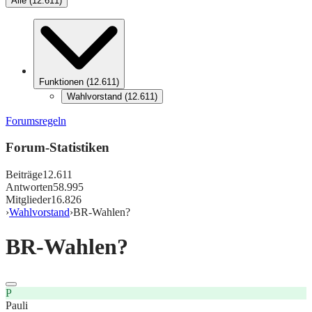
Alle
(
12.611
)
Funktionen
(
12.611
)
Wahlvorstand
(
12.611
)
Forumsregeln
Forum-Statistiken
Beiträge
12.611
Antworten
58.995
Mitglieder
16.826
›
Wahlvorstand
›
BR-Wahlen?
BR-Wahlen?
P
Pauli