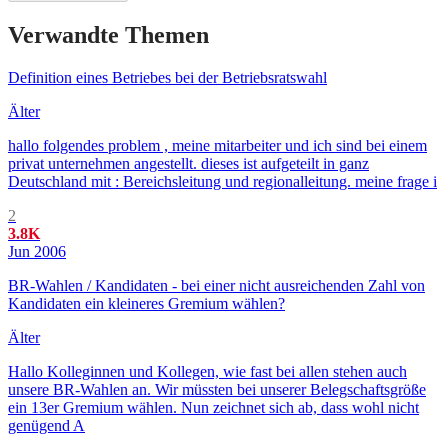
Verwandte Themen
Definition eines Betriebes bei der Betriebsratswahl
Älter
hallo folgendes problem , meine mitarbeiter und ich sind bei einem
privat unternehmen angestellt. dieses ist aufgeteilt in ganz
Deutschland mit : Bereichsleitung und regionalleitung. meine frage i
2
3.8K
Jun 2006
BR-Wahlen / Kandidaten - bei einer nicht ausreichenden Zahl von
Kandidaten ein kleineres Gremium wählen?
Älter
Hallo Kolleginnen und Kollegen, wie fast bei allen stehen auch
unsere BR-Wahlen an. Wir müssten bei unserer Belegschaftsgröße
ein 13er Gremium wählen. Nun zeichnet sich ab, dass wohl nicht
genügend A