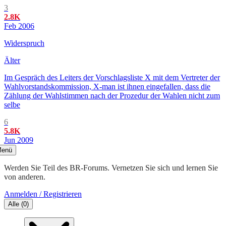
3
2.8K
Feb 2006
Widerspruch
Älter
Im Gespräch des Leiters der Vorschlagsliste X mit dem Vertreter der
Wahlvorstandskommission, X-man ist ihnen eingefallen, dass die
Zählung der Wahlstimmen nach der Prozedur der Wahlen nicht zum
selbe
6
5.8K
Jun 2009
enü
Werden Sie Teil des BR-Forums. Vernetzen Sie sich und lernen Sie
von anderen.
Anmelden / Registrieren
Alle
(
0
)