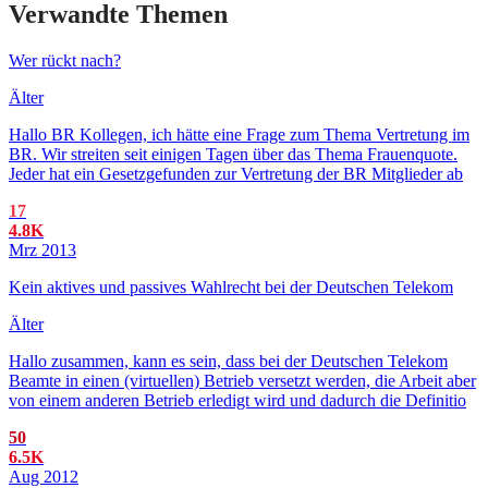
Verwandte Themen
Wer rückt nach?
Älter
Hallo BR Kollegen, ich hätte eine Frage zum Thema Vertretung im
BR. Wir streiten seit einigen Tagen über das Thema Frauenquote.
Jeder hat ein Gesetzgefunden zur Vertretung der BR Mitglieder ab
17
4.8K
Mrz 2013
Kein aktives und passives Wahlrecht bei der Deutschen Telekom
Älter
Hallo zusammen, kann es sein, dass bei der Deutschen Telekom
Beamte in einen (virtuellen) Betrieb versetzt werden, die Arbeit aber
von einem anderen Betrieb erledigt wird und dadurch die Definitio
50
6.5K
Aug 2012