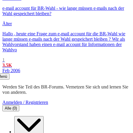
e-mail account für BR-Wahl - wie lange müssen e-mails nach der
Wahl gespeichert bleiben?
Älter
Hallo , heute eine Frage zum e-mail account für die BR-Wahl wie
lange müssen e-mails nach der Wahl gespeichert bleiben ? Wir als
Wahlvorstand haben einen e-mail account für Informationen der
Wahlvo
1
3.5K
Feb 2006
enü
Werden Sie Teil des BR-Forums. Vernetzen Sie sich und lernen Sie
von anderen.
Anmelden / Registrieren
Alle
(
0
)