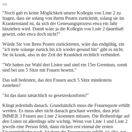
"Noch gab es keine Möglichkeit unsere Kollegin von Liste 2 zu
fragen, dass sie solang von ihrem Posten zurücktritt, solang sie im
Krankenstand ist, da sich der Genesungsprozess etwa ein Jahr
hinziehen wird. Damit wäre ja die Kollegin von Liste 2 dauerhaft
gesetzt, oder etwa doch nicht?"
Würde Sie von Ihren Posten zurücktreten, wäre das endgültig, ein
"ich trete solange zurück bis ich wieder gesund bin" gibt es nicht.
Sie ist krank, also in der Zeit der Krankheit rechtlich verhindert.
"Wir hatten zur Wahl drei Listen und sind ein 15er Gremium, somit
sind bei uns 5 Sitze mit Frauen besetzt."
Das soll bedeuten, das den Frauen auch 5 Sitze mindestens
zustehen?
"Ist das dann tatsächlich so gesetzeskonform?"
Klingt jedenfalls danach. Grundsätzlich muss die Frauenquote erfüllt
werden. Es muss aber nicht danach geschaut werden, dass jetzt
IMMER 3 Frauen aus Liste 2 kommen müssen. Die Reihenfolge auf
den Listen ist allerdings sehr wichtig. Wenn von Liste 1 und Liste 2
jeweils eine Person fehlt, dann rücken erst einmal die ersten
Ersatzmitglieder nach. Ist dann die Frauenquote erfüllt, ist alles gut.