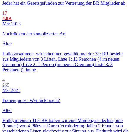
Jeder hat ein Gesetzgefunden zur Vertretung der BR Mitglieder ab
17
4.8K
Mrz 2013
Nachrücken der komplizierten Art
Älter
Hallo zusammen, wir haben neu gewählt und der 7er BR besteht
aus Mitgliedern von 3 Listen. Liste 1: 12 Personen (4 im neuen
Gremium) Liste 2: 1 Person (im neuen Gremium) Liste 3: 3
Personen (2 im ne
4
265
Mai 2021
Frauenquote - Wer rückt nach?
Älter
Hallo, in einem 11er BR haben wir eine Mindergeschlechtsqoute
(Frauen) von 4 Plätzen. Durch Verhinderung fallen 2 Frauen von
verschiedenen Listen gleichzeitig zur Sitzung aus. Dadurch wird die