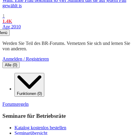
Wahl. Eine Frau bekommt so viel Stimmen das sie auf jedem Fall
gewählt is
1
1.4K
Apr 2010
enü
Werden Sie Teil des BR-Forums. Vernetzen Sie sich und lernen Sie
von anderen.
Anmelden / Registrieren
Alle
(
0
)
Funktionen
(
0
)
Forumsregeln
Seminare für Betriebsräte
Katalog kostenlos bestellen
Seminarübersicht