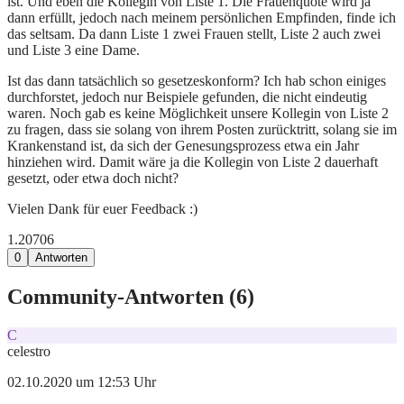
ist. Und eben die Kollegin von Liste 1. Die Frauenquote wird ja
dann erfüllt, jedoch nach meinem persönlichen Empfinden, finde ich
das seltsam. Da dann Liste 1 zwei Frauen stellt, Liste 2 auch zwei
und Liste 3 eine Dame.
Ist das dann tatsächlich so gesetzeskonform? Ich hab schon einiges
durchforstet, jedoch nur Beispiele gefunden, die nicht eindeutig
waren. Noch gab es keine Möglichkeit unsere Kollegin von Liste 2
zu fragen, dass sie solang von ihrem Posten zurücktritt, solang sie im
Krankenstand ist, da sich der Genesungsprozess etwa ein Jahr
hinziehen wird. Damit wäre ja die Kollegin von Liste 2 dauerhaft
gesetzt, oder etwa doch nicht?
Vielen Dank für euer Feedback :)
1.207
0
6
0
Antworten
Community-Antworten (
6
)
C
celestro
02.10.2020 um 12:53 Uhr