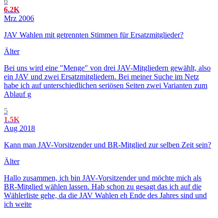
6
6.2K
Mrz 2006
JAV Wahlen mit getrennten Stimmen für Ersatzmitglieder?
Älter
Bei uns wird eine "Menge" von drei JAV-Mitgliedern gewählt, also
ein JAV und zwei Ersatzmitgliedern. Bei meiner Suche im Netz
habe ich auf unterschiedlichen seriösen Seiten zwei Varianten zum
Ablauf g
5
1.5K
Aug 2018
Kann man JAV-Vorsitzender und BR-Mitglied zur selben Zeit sein?
Älter
Hallo zusammen, ich bin JAV-Vorsitzender und möchte mich als
BR-Mitglied wählen lassen. Hab schon zu gesagt das ich auf die
Wählerliste gehe, da die JAV Wahlen eh Ende des Jahres sind und
ich weite