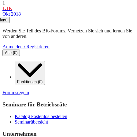
1
1.1K
Okt 2018
enü
Werden Sie Teil des BR-Forums. Vernetzen Sie sich und lernen Sie
von anderen.
Anmelden / Registrieren
Alle
(
0
)
Funktionen
(
0
)
Forumsregeln
Seminare für Betriebsräte
Katalog kostenlos bestellen
Seminarübersicht
Unternehmen