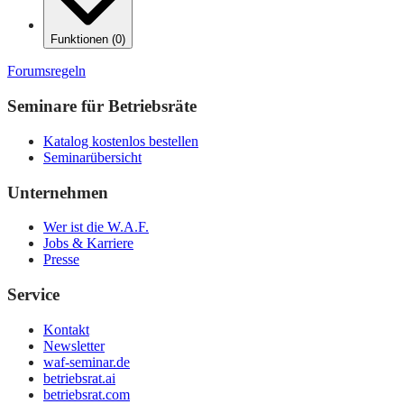
Funktionen
(
0
)
Forumsregeln
Seminare für Betriebsräte
Katalog kostenlos bestellen
Seminarübersicht
Unternehmen
Wer ist die W.A.F.
Jobs & Karriere
Presse
Service
Kontakt
Newsletter
waf-seminar.de
betriebsrat.ai
betriebsrat.com