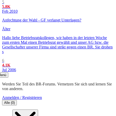
5
5.8K
Feb 2010
Anfechtung der Wahl - GF verlangt Unterlagen?
Älter
Hallo liebe Betriebsratskollegen, wir haben in der letzten Woche
zum ersten Mal einen Betriebsrat gewählt und unser AG bzw. die
Gesellschafter unserer Firma sind strikt gegen einen BR. Sie drohen
s
6
4.1K
Jul 2006
enü
Werden Sie Teil des BR-Forums. Vernetzen Sie sich und lernen Sie
von anderen.
Anmelden / Registrieren
Alle
(
0
)