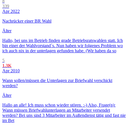
8
339
Apr 2022
Nachrücker einer BR Wahl
Älter
Hallo, bei uns im Betrieb finden grade Betriebsratswahlen statt. Ich
bin einer der Wahlvorstand´s. Nun haben wir folgenes Problem wo
ich auch nix in der unterlagen gefunden habe. (Wir haben da so
5
1.3K
Apr 2010
Wann sollen/müssen die Unterlagen zur Briefwahl verschickt
werden?
Älter
Hallo an alle! Ich muss schon wieder stören. :-) Also, Frage(n):
Wann müssen Briefwahlunterlagen an Mitarbeiter versendet
werden? Bei uns sind 3 Mitarbeiter im Außendienst tätig und fast nie
im Bet