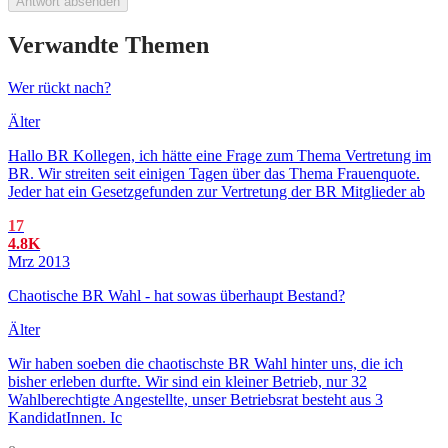
Antwort absenden
Verwandte Themen
Wer rückt nach?
Älter
Hallo BR Kollegen, ich hätte eine Frage zum Thema Vertretung im
BR. Wir streiten seit einigen Tagen über das Thema Frauenquote.
Jeder hat ein Gesetzgefunden zur Vertretung der BR Mitglieder ab
17
4.8K
Mrz 2013
Chaotische BR Wahl - hat sowas überhaupt Bestand?
Älter
Wir haben soeben die chaotischste BR Wahl hinter uns, die ich
bisher erleben durfte. Wir sind ein kleiner Betrieb, nur 32
Wahlberechtigte Angestellte, unser Betriebsrat besteht aus 3
KandidatInnen. Ic