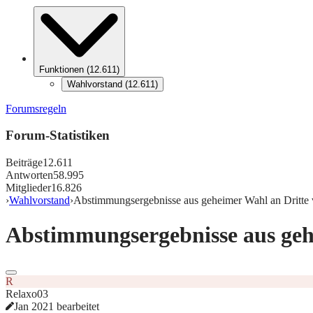
Funktionen
(
12.611
)
Wahlvorstand
(
12.611
)
Forumsregeln
Forum-Statistiken
Beiträge
12.611
Antworten
58.995
Mitglieder
16.826
›
Wahlvorstand
›
Abstimmungsergebnisse aus geheimer Wahl an Dritte v
Abstimmungsergebnisse aus gehe
R
Relaxo03
Jan 2021 bearbeitet