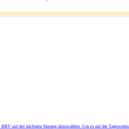
en BRV auf der nächsten Sitzung abzuwählen. Um es auf die Tagesord