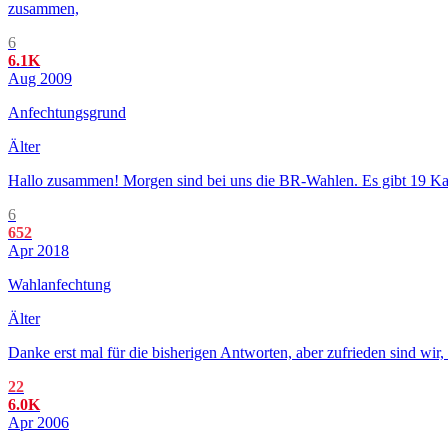
zusammen,
6
6.1K
Aug 2009
Anfechtungsgrund
Älter
Hallo zusammen! Morgen sind bei uns die BR-Wahlen. Es gibt 19 Kandi
6
652
Apr 2018
Wahlanfechtung
Älter
Danke erst mal für die bisherigen Antworten, aber zufrieden sind wir,
22
6.0K
Apr 2006